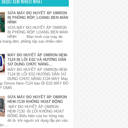
ẾT ĐƯỢC XEM NHIỀU NHẤT
SỬA MÁY ĐO HUYẾT ÁP OMRON
BỊ PHỒNG RỘP, LOANG ĐEN MÀN
HÌNH
SỬA MÁY ĐO HUYẾT ÁP OMRON
BỊ PHỒNG RỘP, LOANG ĐEN MÀN
HÌNH Màn hình của máy đo
bị loang đen, phồng rộp sau nhiều năm
MÁY ĐO HUYẾT ÁP OMRON HEM-
7124 BỊ LỖI E02 VÀ HƯỚNG DẪN
SỬ DỤNG CHỨC NĂNG...
MÁY ĐO HUYẾT ÁP OMRON HEM-
7124 BỊ LỖI E02 HƯỚNG DẪN SỬ
DỤNG CHỨC NĂNG CỦA MÁY Máy
 áp Omron Hem-7124 báo lỗi E02 MÁY ĐO
P OMR...
SỬA MÁY ĐO HUYẾT ÁP OMRON
HEM-7130 KHÔNG HOẠT ĐỘNG
MÁY ĐO HUYẾT ÁP OMRON
HEM-7130 BỊ LỖI KHÔNG HOẠT
ĐỘNG Biểu hiện của hư hỏng này
đó là: khi người sử dụng lắp pin vào
m ...