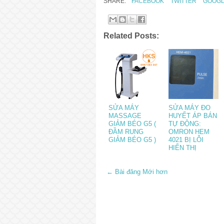
SHARE:
FACEBOOK
TWITTER
GOOGL
Related Posts:
SỬA MÁY
SỬA MÁY ĐO
MASSAGE
HUYẾT ÁP BÁN
GIẢM BÉO G5 (
TỰ ĐỘNG:
ĐẦM RUNG
OMRON HEM
GIẢM BÉO G5 )
4021 BỊ LỖI
HIỂN THỊ
← Bài đăng Mới hơn