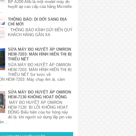
BP A200 Afib là một model máy đo
huyết áp cao cấp của hãng Microlife.
..
THÔNG BÁO: DI DỜI SANG ĐỊA
CHỈ MỚI
THÔNG BÁO KÍNH GỬI ĐẾN QUÝ
KHÁCH HÀNG GẦN XA
SỬA MÁY ĐO HUYẾT ÁP OMRON
HEM-7203: MÀN HÌNH HIỂN THỊ BỊ
THIẾU NÉT
SỬA MÁY ĐO HUYẾT ÁP OMRON
HEM-7203: MÀN HÌNH HIỂN THỊ BỊ
THIẾU NÉT Sơ lược về
 HEM-7203: Máy chạy êm ái, cảm
..
SỬA MÁY ĐO HUYẾT ÁP OMRON
HEM-7130 KHÔNG HOẠT ĐỘNG
MÁY ĐO HUYẾT ÁP OMRON
HEM-7130 BỊ LỖI KHÔNG HOẠT
ĐỘNG Biểu hiện của hư hỏng này
đó là: khi người sử dụng lắp pin vào
m ...