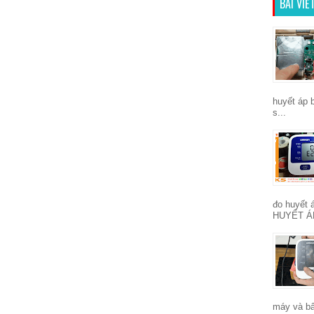
BÀI VI
huyết áp 
s...
đo huyết
HUYẾT Á
máy và bấ