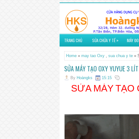
»
TRANG CHỦ
SỬA CHỮA Y TẾ
MÁY ĐO
Home
»
may tao Oxy
,
sua chua y te
» 
SỬA MÁY TẠO OXY YUYUE 3 LÍT
By
Hoàngks
15:15
SỬA MÁY TẠO O