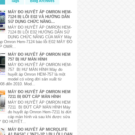
r
Tags
Blog Archives
MÁY ĐO HUYẾT ÁP OMRON HEM-
7124 BỊ LỖI E02 VÀ HƯỚNG DẪN
SỬ DỤNG CHỨC NĂNG...
MÁY ĐO HUYẾT ÁP OMRON HEM-
7124 BỊ LỖI E02 HƯỚNG DẪN SỬ
DỤNG CHỨC NĂNG CỦA MÁY Máy
 áp Omron Hem-7124 báo lỗi E02 MÁY ĐO
P OMR...
MÁY ĐO HUYẾT ÁP OMRON HEM
757 BỊ HƯ MÀN HÌNH
MÁY ĐO HUYẾT ÁP OMRON HEM-
757 BỊ HƯ MÀN HÌNH Máy đo
huyết áp Omron HEM-757 là một
model có vòng đời sản xuất từ
08 đến 2010. Mod...
MÁY ĐO HUYẾT ÁP OMRON HEM
7211 BỊ ĐỨT CÁP MÀN HÌNH
MÁY ĐO HUYẾT ÁP OMRON HEM
7211 BỊ ĐỨT CÁP MÀN HÌNH Máy
đo huyết áp Omron Hem-7211 bị đứt
cáp màn hình và sau khi được sửa
 ĐO HUYẾT...
MÁY ĐO HUYẾT ÁP MICROLIFE
A1 BASIC ( 3NZ1-1P ) BỊ LỖI LOẠN