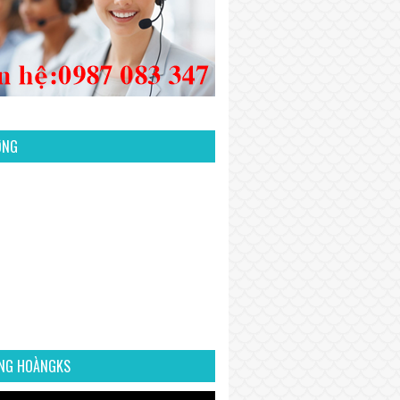
ỜNG
NG HOÀNGKS