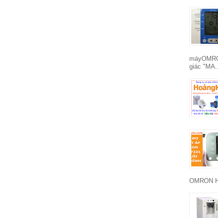
máyOMRON
giác "MA.
OMRON HE