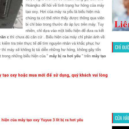
Hoàngks để hỏi về tình trạng hư hỏng của máy
tạo oxy. Hơi của máy ra yếu là biểu hiện mà
chúng ta có thể nhìn thấy được thông qua viên
bi chỉ báo trong thước đo áp lực trên máy. Tuy
nhiên, chỉ dựa vào một biểu hiện để đưa ra kết
hần c
thì chưa đủ căn cứ . Biểu hiện của máy chỉ phản ánh về
 kiểm tra trên thực tế để tìm nguyên nhân và khắc phục hư
CHỈ ĐƯ
y thì máy sẽ không bị tái diễn những hư hỏng, không gây tốn
 trong những biểu hiện của "
máy bị ra hơi yếu
" trên
máy tạo
 tạo oxy hoặc mua mới để sử dụng, quý khách vui lòng 
CỬA HÀ
hiện của máy tạo oxy Yuyue 3 lít bị ra hơi yếu