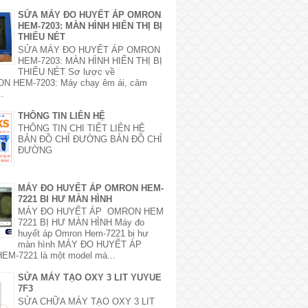
SỬA MÁY ĐO HUYẾT ÁP OMRON
HEM-7203: MÀN HÌNH HIỂN THỊ BỊ
THIẾU NÉT
SỬA MÁY ĐO HUYẾT ÁP OMRON
HEM-7203: MÀN HÌNH HIỂN THỊ BỊ
THIẾU NÉT Sơ lược về
 HEM-7203: Máy chạy êm ái, cảm
..
THÔNG TIN LIÊN HỆ
THÔNG TIN CHI TIẾT LIÊN HỆ
BẢN ĐỒ CHỈ ĐƯỜNG BẢN ĐỒ CHỈ
ĐƯỜNG
MÁY ĐO HUYẾT ÁP OMRON HEM-
7221 BI HƯ MÀN HÌNH
MÁY ĐO HUYẾT ÁP OMRON HEM
7221 BỊ HƯ MÀN HÌNH Máy đo
huyết áp Omron Hem-7221 bị hư
màn hình MÁY ĐO HUYẾT ÁP
M-7221 là một model má...
SỬA MÁY TẠO OXY 3 LIT YUYUE
7F3
SỬA CHỮA MÁY TẠO OXY 3 LIT