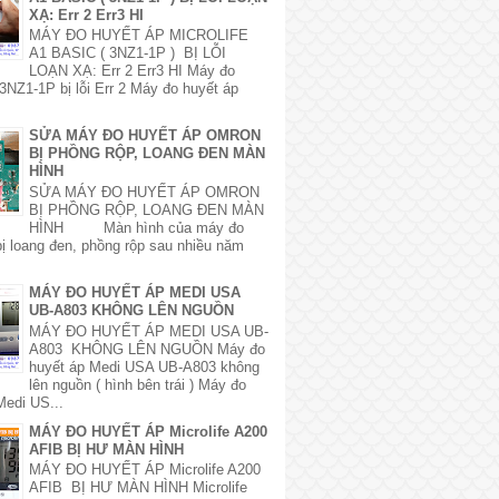
XẠ: Err 2 Err3 HI
MÁY ĐO HUYẾT ÁP MICROLIFE
A1 BASIC ( 3NZ1-1P ) BỊ LỖI
LOẠN XẠ: Err 2 Err3 HI Máy đo
3NZ1-1P bị lỗi Err 2 Máy đo huyết áp
SỬA MÁY ĐO HUYẾT ÁP OMRON
BỊ PHỒNG RỘP, LOANG ĐEN MÀN
HÌNH
SỬA MÁY ĐO HUYẾT ÁP OMRON
BỊ PHỒNG RỘP, LOANG ĐEN MÀN
HÌNH Màn hình của máy đo
bị loang đen, phồng rộp sau nhiều năm
MÁY ĐO HUYẾT ÁP MEDI USA
UB-A803 KHÔNG LÊN NGUỒN
MÁY ĐO HUYẾT ÁP MEDI USA UB-
A803 KHÔNG LÊN NGUỒN Máy đo
huyết áp Medi USA UB-A803 không
lên nguồn ( hình bên trái ) Máy đo
Medi US...
MÁY ĐO HUYẾT ÁP Microlife A200
AFIB BỊ HƯ MÀN HÌNH
MÁY ĐO HUYẾT ÁP Microlife A200
AFIB BỊ HƯ MÀN HÌNH Microlife