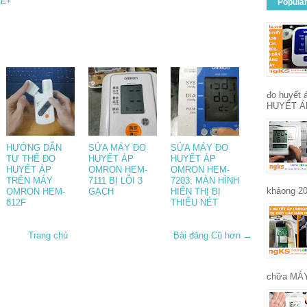
E+
Popula
đo huyết
HUYẾT Á
HƯỚNG DẪN
SỬA MÁY ĐO
SỬA MÁY ĐO
TƯ THẾ ĐO
HUYẾT ÁP
HUYẾT ÁP
HUYẾT ÁP
OMRON HEM-
OMRON HEM-
TRÊN MÁY
7111 BỊ LỖI 3
7203: MÀN HÌNH
khảong 20
OMRON HEM-
GẠCH
HIỂN THỊ BỊ
812F
THIẾU NÉT
Trang chủ
Bài đăng Cũ hơn →
chữa MÁY