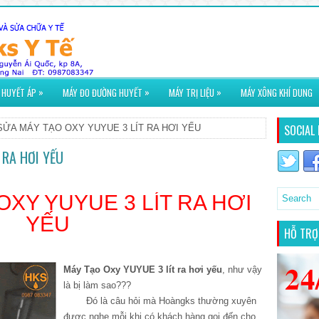
»
»
»
 HUYẾT ÁP
MÁY ĐO ĐƯỜNG HUYẾT
MÁY TRỊ LIỆU
MÁY XÔNG KHÍ DUNG
SOCIAL 
SỬA MÁY TẠO OXY YUYUE 3 LÍT RA HƠI YẾU
 RA HƠI YẾU
XY YUYUE 3 LÍT RA HƠI
YẾU
HỖ TRỢ
Máy Tạo Oxy YUYUE 3 lít ra hơi yếu
, như vậy
là bị làm sao???
Đó là câu hỏi mà Hoàngks thường xuyên
được nghe mỗi khi có khách hàng gọi đến cho