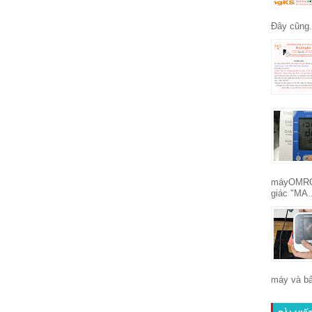
Đây cũng.
máyOMRON
giác "MA.
máy và bấ