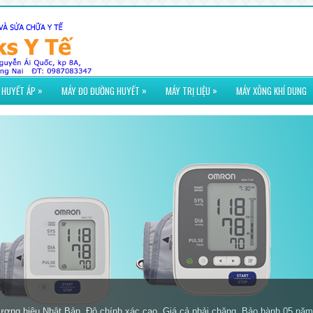
»
»
»
 HUYẾT ÁP
MÁY ĐO ĐƯỜNG HUYẾT
MÁY TRỊ LIỆU
MÁY XÔNG KHÍ DUNG
N USA. Độ chính xác cao. Giá cả phải chăng. Que thử giá rẻ. Bảo hành trọ