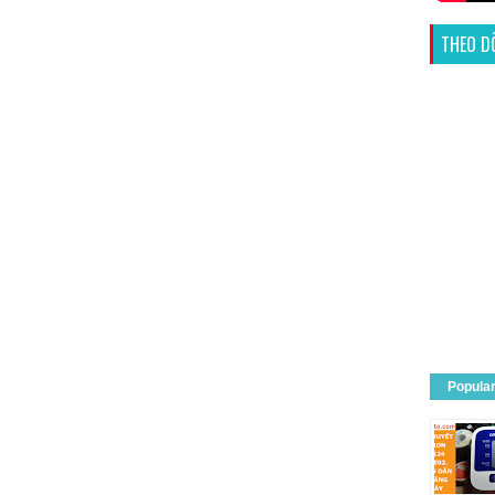
THEO D
Popula