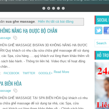
SOCIAL 
nhãn
sua ghe massage
.
Hiển thị tất cả bài đăng
KHÔNG NÂNG HẠ ĐƯỢC BỘ CHÂN
massage
HỮA GHẾ MASSAGE BISFAN 3D KHÔNG NÂNG HẠ ĐƯỢC
N Quý khách có nhu cầu sửa chữa ghế massage để sử dụng
HỖ TRỢ
à, các Spa, cửa hàng......quý khách vui lòng tham khảo thêm về:
 sách bảo hành. - Thông tin liên hệ. Video thực tế hoạt động
 chân...
Read More
:
FACEBOOK
TWITTER
GOOGLE+
A BIÊN HÒA
massage
HỮA GHẾ MASSAGE TẠI SPA BIÊN HÒA Quý khách có nhu
a chữa ghế massage để sử dụng tại nhà, các Spa, cửa
....quý khách vui lòng tham khảo thêm về: - Chính sách bảo