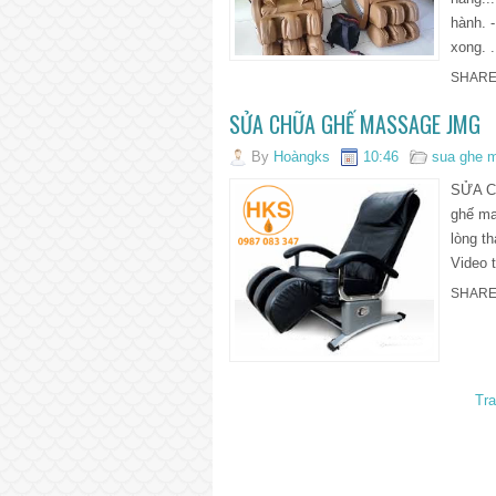
hành. 
xong. .
SHARE
SỬA CHỮA GHẾ MASSAGE JMG
By
Hoàngks
10:46
sua ghe 
SỬA C
ghế ma
lòng t
Video 
SHARE
Tr