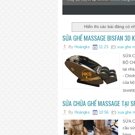
1
2
3
4
5
Hiển thị các bài đăng có 
SỬA GHẾ MASSAGE BISFAN 3D 
By
Hoàngks
11:23
sua ghe 
SỬA C
BỘ CHÂ
tại nh
- Chính
của bộ
SHARE
SỬA CHỮA GHẾ MASSAGE TẠI SP
By
Hoàngks
10:56
sua ghe 
SỬA C
cầu sử
hàng..