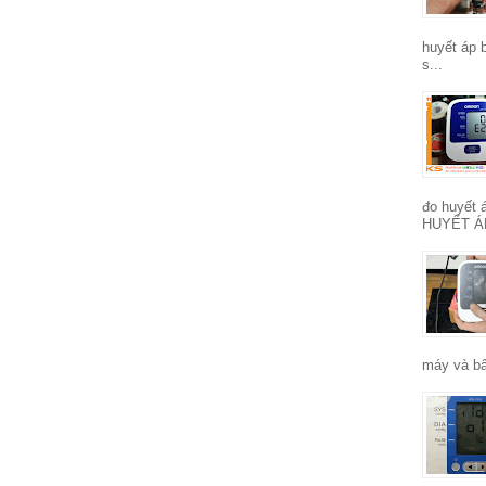
huyết áp 
s...
đo huyết
HUYẾT Á
máy và bấ