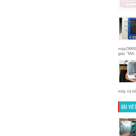
máyOMRON
giác "MA.
máy và bấ
BÀI VI