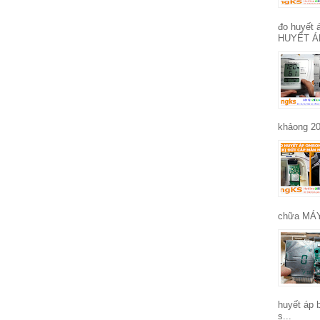
đo huyết
HUYẾT Á
khảong 20
chữa MÁY
huyết áp 
s...