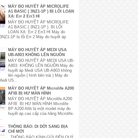
MÁY ĐO HUYẾT ÁP MICROLIFE
A1 BASIC ( 3NZ1-1P ) BỊ LỖI LOẠN
XẠ: Err 2 Err3 HI
MÁY ĐO HUYẾT ÁP MICROLIFE
A1 BASIC ( 3NZ1-1P ) BỊ LỖI
LOẠN XẠ: Err 2 Err3 HI Máy đo
3NZ1-1P bị lỗi Err 2 Máy đo huyết áp
MÁY ĐO HUYẾT ÁP MEDI USA
UB-A803 KHÔNG LÊN NGUỒN
MÁY ĐO HUYẾT ÁP MEDI USA UB-
A803 KHÔNG LÊN NGUỒN Máy đo
huyết áp Medi USA UB-A803 không
lên nguồn ( hình bên trái ) Máy đo
Medi US...
MÁY ĐO HUYẾT ÁP Microlife A200
AFIB BỊ HƯ MÀN HÌNH
MÁY ĐO HUYẾT ÁP Microlife A200
AFIB BỊ HƯ MÀN HÌNH Microlife
BP A200 Afib là một model máy đo
huyết áp cao cấp của hãng Microlife.
..
THÔNG BÁO: DI DỜI SANG ĐỊA
CHỈ MỚI
THÔNG BÁO KÍNH GỬI ĐẾN QUÝ