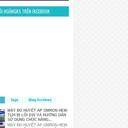
ÕI HOÀNGKS TRÊN FACEBOOK
r
Tags
Blog Archives
MÁY ĐO HUYẾT ÁP OMRON HEM-
7124 BỊ LỖI E02 VÀ HƯỚNG DẪN
SỬ DỤNG CHỨC NĂNG...
MÁY ĐO HUYẾT ÁP OMRON HEM-