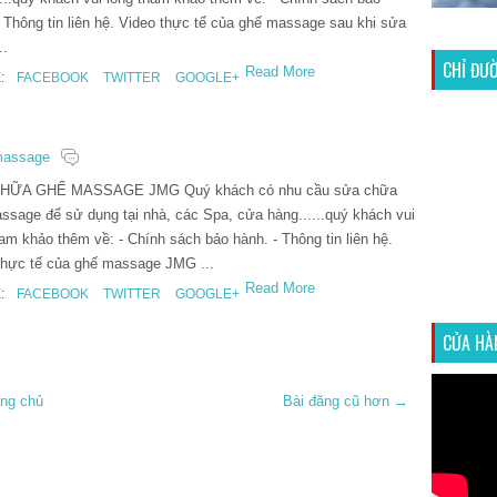
- Thông tin liên hệ. Video thực tế của ghế massage sau khi sửa
..
CHỈ ĐƯ
Read More
:
FACEBOOK
TWITTER
GOOGLE+
massage
HỮA GHẾ MASSAGE JMG Quý khách có nhu cầu sửa chữa
ssage để sử dụng tại nhà, các Spa, cửa hàng......quý khách vui
ham khảo thêm về: - Chính sách bảo hành. - Thông tin liên hệ.
thực tế của ghế massage JMG ...
Read More
:
FACEBOOK
TWITTER
GOOGLE+
CỬA HÀ
ang chủ
Bài đăng cũ hơn →