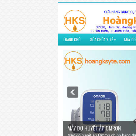
»
TRANG CHỦ
SỬA CHỮA Y TẾ
MÁY ĐO
MÁY ĐO ĐƯỜNG HUYẾT
ỗ trợ chu đáo.
Máy đo đường huyết chính hãng ACO