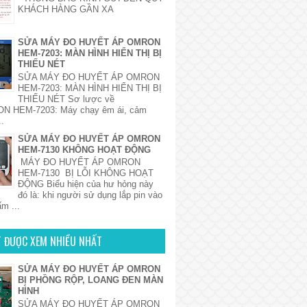
KHÁCH HÀNG GẦN XA
SỬA MÁY ĐO HUYẾT ÁP OMRON
HEM-7203: MÀN HÌNH HIỂN THỊ BỊ
THIẾU NÉT
SỬA MÁY ĐO HUYẾT ÁP OMRON
HEM-7203: MÀN HÌNH HIỂN THỊ BỊ
THIẾU NÉT Sơ lược về
 HEM-7203: Máy chạy êm ái, cảm
..
SỬA MÁY ĐO HUYẾT ÁP OMRON
HEM-7130 KHÔNG HOẠT ĐỘNG
MÁY ĐO HUYẾT ÁP OMRON
HEM-7130 BỊ LỖI KHÔNG HOẠT
ĐỘNG Biểu hiện của hư hỏng này
đó là: khi người sử dụng lắp pin vào
m ...
ẾT ĐƯỢC XEM NHIỀU NHẤT
SỬA MÁY ĐO HUYẾT ÁP OMRON
BỊ PHỒNG RỘP, LOANG ĐEN MÀN
HÌNH
SỬA MÁY ĐO HUYẾT ÁP OMRON