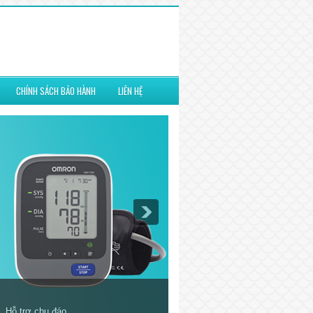
CHÍNH SÁCH BẢO HÀNH
LIÊN HỆ
n đời. Hỗ trợ chu đáo.