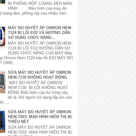
BỊ PHỒNG RỘP, LOANG ĐEN MÀN
HÌNH Màn hình của máy đo
bị loang đen, phồng rộp sau nhiều năm
MÁY ĐO HUYẾT ÁP OMRON HEM-
7124 BỊ LỖI E02 VÀ HƯỚNG DẪN
SỬ DỤNG CHỨC NĂNG...
MÁY ĐO HUYẾT ÁP OMRON HEM-
7124 BỊ LỖI E02 HƯỚNG DẪN SỬ
DỤNG CHỨC NĂNG CỦA MÁY Máy
 áp Omron Hem-7124 báo lỗi E02 MÁY ĐO
P OMR...
SỬA MÁY ĐO HUYẾT ÁP OMRON
HEM-7130 KHÔNG HOẠT ĐỘNG
MÁY ĐO HUYẾT ÁP OMRON
HEM-7130 BỊ LỖI KHÔNG HOẠT
ĐỘNG Biểu hiện của hư hỏng này
đó là: khi người sử dụng lắp pin vào
m ...
SỬA MÁY ĐO HUYẾT ÁP OMRON
HEM-7203: MÀN HÌNH HIỂN THỊ BỊ
THIẾU NÉT
SỬA MÁY ĐO HUYẾT ÁP OMRON
HEM-7203: MÀN HÌNH HIỂN THỊ BỊ