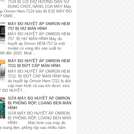
7124 BỊ LỖI E02 HƯỚNG DẪN SỬ
DỤNG CHỨC NĂNG CỦA MÁY Máy
 áp Omron Hem-7124 báo lỗi E02 MÁY ĐO
P OMR...
MÁY ĐO HUYẾT ÁP OMRON HEM
757 BỊ HƯ MÀN HÌNH
MÁY ĐO HUYẾT ÁP OMRON HEM-
757 BỊ HƯ MÀN HÌNH Máy đo
huyết áp Omron HEM-757 là một
model có vòng đời sản xuất từ
08 đến 2010. Mod...
MÁY ĐO HUYẾT ÁP OMRON HEM
7211 BỊ ĐỨT CÁP MÀN HÌNH
MÁY ĐO HUYẾT ÁP OMRON HEM
7211 BỊ ĐỨT CÁP MÀN HÌNH Máy
đo huyết áp Omron Hem-7211 bị đứt
cáp màn hình và sau khi được sửa
 ĐO HUYẾT...
SỬA MÁY ĐO HUYẾT ÁP OMRON
BỊ PHỒNG RỘP, LOANG ĐEN MÀN
HÌNH
SỬA MÁY ĐO HUYẾT ÁP OMRON
BỊ PHỒNG RỘP, LOANG ĐEN MÀN
HÌNH Màn hình của máy đo
bị loang đen, phồng rộp sau nhiều năm