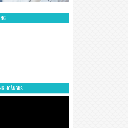
ỜNG
NG HOÀNGKS