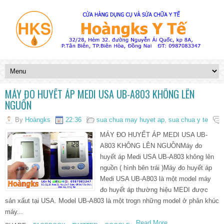
MÁY ĐO HUYẾT ÁP MEDI USA UB-A803 KHÔNG LÊN
NGUỒN
By
Hoàngks
22:36
sua chua may huyet ap
,
sua chua y te
MÁY ĐO HUYẾT ÁP MEDI USA UB-
A803 KHÔNG LÊN NGUỒNMáy đo
huyết áp Medi USA UB-A803 không lên
nguồn ( hình bên trái )Máy đo huyết áp
Medi USA UB-A803 là một model máy
đo huyết áp thường hiệu MEDI được
sản xấut tại USA. Model UB-A803 là một trogn những model ở phân khúc
máy...
Read More