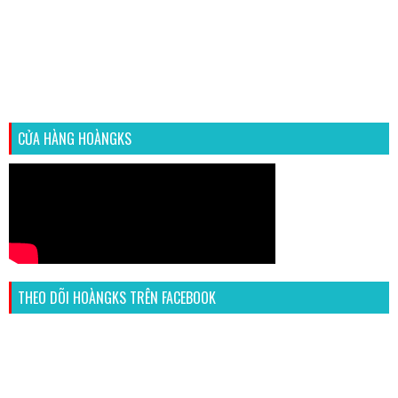
CỬA HÀNG HOÀNGKS
THEO DÕI HOÀNGKS TRÊN FACEBOOK