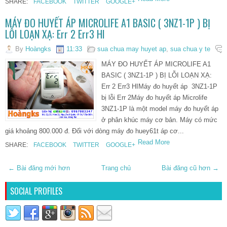
SHARE:
FACEBOOK
TWITTER
GOOGLE+
MÁY ĐO HUYẾT ÁP MICROLIFE A1 BASIC ( 3NZ1-1P ) BỊ
LỖI LOẠN XẠ: Err 2 Err3 HI
By
Hoàngks
11:33
sua chua may huyet ap
,
sua chua y te
MÁY ĐO HUYẾT ÁP MICROLIFE A1
BASIC ( 3NZ1-1P ) BỊ LỖI LOẠN XẠ:
Err 2 Err3 HIMáy đo huyết áp 3NZ1-1P
bị lỗi Err 2Máy đo huyết áp Microlife
3NZ1-1P là một model máy đo huyết áp
ở phân khúc máy cơ bản. Máy có mức
giá khoảng 800.000 đ. Đối với dòng máy đo huey61t áp cơ...
Read More
SHARE:
FACEBOOK
TWITTER
GOOGLE+
← Bài đăng mới hơn
Trang chủ
Bài đăng cũ hơn →
SOCIAL PROFILES