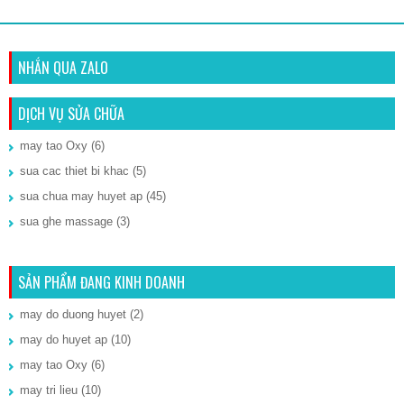
NHẮN QUA ZALO
DỊCH VỤ SỬA CHỮA
may tao Oxy
(6)
sua cac thiet bi khac
(5)
sua chua may huyet ap
(45)
sua ghe massage
(3)
SẢN PHẨM ĐANG KINH DOANH
may do duong huyet
(2)
may do huyet ap
(10)
may tao Oxy
(6)
may tri lieu
(10)