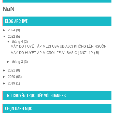
NaN
BLOG ARCHIVE
►
2024
(9)
▼
2022
(5)
▼
tháng 4
(2)
MÁY ĐO HUYẾT ÁP MEDI USA UB-A803 KHÔNG LÊN NGUỒN
MÁY ĐO HUYẾT ÁP MICROLIFE A1 BASIC ( 3NZ1-1P ) BỊ ...
►
tháng 3
(3)
►
2021
(8)
►
2020
(63)
►
2019
(1)
TRÒ CHUYỆN TRỰC TIẾP VỚI HOÀNGKS
CHỌN DANH MỤC