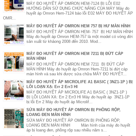
MÁY ĐO HUYẾT ÁP OMRON HEM-7124 BỊ LỖI E02
HƯỚNG DẪN SỬ DỤNG CHỨC NĂNG CỦA MÁY Máy đo
huyết áp Omron Hem-7124 báo lỗi E02 MÁY ĐO HUYẾT ÁP
OMR...
MÁY ĐO HUYẾT ÁP OMRON HEM 757 BỊ HƯ MÀN HÌNH
MÁY ĐO HUYẾT ÁP OMRON HEM- 757 BỊ HƯ MÀN HÌNH
Máy đo huyết áp Omron HEM-757 là một model có vòng đời
sản xuất từ khảong 2008 đến 2010. Mod...
MÁY ĐO HUYẾT ÁP OMRON HEM 7211 BỊ ĐỨT CÁP
MÀN HÌNH
MÁY ĐO HUYẾT ÁP OMRON HEM 7211 BỊ ĐỨT CÁP
MÀN HÌNH Máy đo huyết áp Omron Hem-7211 bị đứt cáp
màn hình và sau khi được sửa chữa MÁY ĐO HUYẾT...
MÁY ĐO HUYẾT ÁP MICROLIFE A1 BASIC ( 3NZ1-1P ) BỊ
LỖI LOẠN XẠ: Err 2 Err3 HI
MÁY ĐO HUYẾT ÁP MICROLIFE A1 BASIC ( 3NZ1-1P )
BỊ LỖI LOẠN XẠ: Err 2 Err3 HI Máy đo huyết áp 3NZ1-1P
bị lỗi Err 2 Máy đo huyết áp Microlif...
SỬA MÁY ĐO HUYẾT ÁP OMRON BỊ PHỒNG RỘP,
LOANG ĐEN MÀN HÌNH
SỬA MÁY ĐO HUYẾT ÁP OMRON BỊ PHỒNG RỘP,
LOANG ĐEN MÀN HÌNH Màn hình của máy đo huyết
áp bị loang đen, phồng rộp sau nhiều năm s...