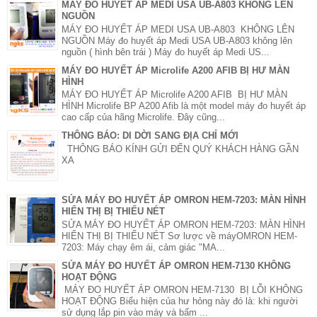
MÁY ĐO HUYẾT ÁP MEDI USA UB-A803 KHÔNG LÊN
NGUỒN
MÁY ĐO HUYẾT ÁP MEDI USA UB-A803 KHÔNG LÊN
NGUỒN Máy đo huyết áp Medi USA UB-A803 không lên
nguồn ( hình bên trái ) Máy đo huyết áp Medi US...
MÁY ĐO HUYẾT ÁP Microlife A200 AFIB BỊ HƯ MÀN
HÌNH
MÁY ĐO HUYẾT ÁP Microlife A200 AFIB BỊ HƯ MÀN
HÌNH Microlife BP A200 Afib là một model máy đo huyết áp
cao cấp của hãng Microlife. Đây cũng...
THÔNG BÁO: DI DỜI SANG ĐỊA CHỈ MỚI
THÔNG BÁO KÍNH GỬI ĐẾN QUÝ KHÁCH HÀNG GẦN
XA
SỬA MÁY ĐO HUYẾT ÁP OMRON HEM-7203: MÀN HÌNH
HIỂN THỊ BỊ THIẾU NÉT
SỬA MÁY ĐO HUYẾT ÁP OMRON HEM-7203: MÀN HÌNH
HIỂN THỊ BỊ THIẾU NÉT Sơ lược về máyOMRON HEM-
7203: Máy chạy êm ái, cảm giác "MA...
SỬA MÁY ĐO HUYẾT ÁP OMRON HEM-7130 KHÔNG
HOẠT ĐỘNG
MÁY ĐO HUYẾT ÁP OMRON HEM-7130 BỊ LỖI KHÔNG
HOẠT ĐỘNG Biểu hiện của hư hỏng này đó là: khi người
sử dụng lắp pin vào máy và bấm ...