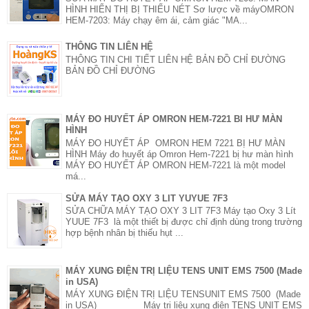
HÌNH HIỂN THỊ BỊ THIẾU NÉT Sơ lược về máyOMRON
HEM-7203: Máy chạy êm ái, cảm giác "MA...
THÔNG TIN LIÊN HỆ
THÔNG TIN CHI TIẾT LIÊN HỆ BẢN ĐỒ CHỈ ĐƯỜNG
BẢN ĐỒ CHỈ ĐƯỜNG
MÁY ĐO HUYẾT ÁP OMRON HEM-7221 BI HƯ MÀN
HÌNH
MÁY ĐO HUYẾT ÁP OMRON HEM 7221 BỊ HƯ MÀN
HÌNH Máy đo huyết áp Omron Hem-7221 bị hư màn hình
MÁY ĐO HUYẾT ÁP OMRON HEM-7221 là một model
má...
SỬA MÁY TẠO OXY 3 LIT YUYUE 7F3
SỬA CHỮA MÁY TẠO OXY 3 LIT 7F3 Máy tạo Oxy 3 Lít
YUUE 7F3 là một thiết bị được chỉ định dùng trong trường
hợp bệnh nhân bị thiếu hụt ...
MÁY XUNG ĐIỆN TRỊ LIỆU TENS UNIT EMS 7500 (Made
in USA)
MÁY XUNG ĐIỆN TRỊ LIỆU TENSUNIT EMS 7500 (Made
in USA) Máy trị liệu xung điện TENS UNIT EMS