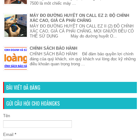
7500 là môt chiếc máy ...
MÁY ĐO ĐƯỜNG HUYẾT ON CALL EZ 2: ĐỘ CHÍNH
XÁC CAO, GIÁ CẢ PHẢI CHĂNG
MÁY ĐO ĐƯỜNG HUYẾT ON CALL EZ II (2) ĐỘ CHÍNH
XÁC CAO, GIÁ CẢ PHẢI CHĂNG, MỌI GNƯỜI ĐỀU CÓ
THỂ SỬ DỤNG Máy đo đường huyết O...
CHÍNH SÁCH BẢO HÀNH
CHÍNH SÁCH BẢO HÀNH Để đảm bảo quyền lợi chính
đáng của quý khách, xin quý khách vui lòng đọc kỹ những
điều khoản quan trọng trong ...
BÀI VIẾT ĐÃ ĐĂNG
GỬI CÂU HỎI CHO HOÀNGKS
Tên
Email
*