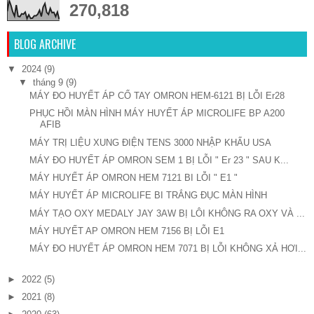
270,818
BLOG ARCHIVE
▼
2024
(9)
▼
tháng 9
(9)
MÁY ĐO HUYẾT ÁP CỔ TAY OMRON HEM-6121 BỊ LỖI Er28
PHỤC HỒI MÀN HÌNH MÁY HUYẾT ÁP MICROLIFE BP A200
AFIB
MÁY TRỊ LIỆU XUNG ĐIỆN TENS 3000 NHẬP KHẨU USA
MÁY ĐO HUYẾT ÁP OMRON SEM 1 BỊ LỖI " Er 23 " SAU K...
MÁY HUYẾT ÁP OMRON HEM 7121 BI LỖI " E1 "
MÁY HUYẾT ÁP MICROLIFE BI TRẮNG ĐỤC MÀN HÌNH
MÁY TẠO OXY MEDALY JAY 3AW BỊ LÔI KHÔNG RA OXY VÀ ...
MÁY HUYẾT AP OMRON HEM 7156 BỊ LỖI E1
MÁY ĐO HUYẾT ÁP OMRON HEM 7071 BỊ LỖI KHÔNG XẢ HƠI...
►
2022
(5)
►
2021
(8)