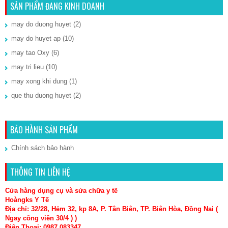
SẢN PHẨM ĐANG KINH DOANH
may do duong huyet
(2)
may do huyet ap
(10)
may tao Oxy
(6)
may tri lieu
(10)
may xong khi dung
(1)
que thu duong huyet
(2)
BẢO HÀNH SẢN PHẨM
Chính sách bảo hành
THÔNG TIN LIÊN HỆ
Cửa hàng dụng cụ và sửa chữa y tế
Hoàngks Y Tế
Địa chỉ: 32/28, Hẻm 32, kp 8A, P. Tân Biên, TP. Biên Hòa, Đồng Nai (
Ngay công viên 30/4 ) )
Điện Thọai: 0987 083347