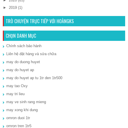
►
2020
(63)
►
2019
(1)
TRÒ CHUYỆN TRỰC TIẾP VỚI HOÀNGKS
CHỌN DANH MỤC
Chính sách bảo hành
Liên hệ đặt hàng và sửa chữa
may do duong huyet
may do huyet ap
may do huyet ap tu 1tr den 1tr500
may tao Oxy
may tri lieu
may ve sinh rang mieng
may xong khi dung
omron duoi 1tr
omron tren 1tr5