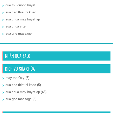
que thu duong huyet
sua cac thiet bi khac
sua chua may huyet ap
sua chua y te
sua ghe massage
NHẮN QUA ZALO
DỊCH VỤ SỬA CHỮA
may tao Oxy
(6)
sua cac thiet bi khac
(5)
sua chua may huyet ap
(45)
sua ghe massage
(3)