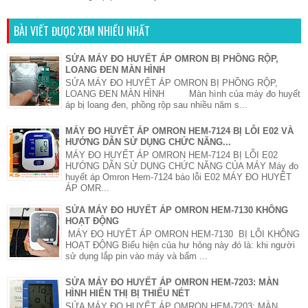
BÀI VIẾT ĐƯỢC XEM NHIỀU NHẤT
SỬA MÁY ĐO HUYẾT ÁP OMRON BỊ PHỒNG RỘP,
LOANG ĐEN MÀN HÌNH
SỬA MÁY ĐO HUYẾT ÁP OMRON BỊ PHỒNG RỘP,
LOANG ĐEN MÀN HÌNH Màn hình của máy đo huyết
áp bị loang đen, phồng rộp sau nhiều năm s...
MÁY ĐO HUYẾT ÁP OMRON HEM-7124 BỊ LỖI E02 VÀ
HƯỚNG DẪN SỬ DỤNG CHỨC NĂNG...
MÁY ĐO HUYẾT ÁP OMRON HEM-7124 BỊ LỖI E02
HƯỚNG DẪN SỬ DỤNG CHỨC NĂNG CỦA MÁY Máy đo
huyết áp Omron Hem-7124 báo lỗi E02 MÁY ĐO HUYẾT
ÁP OMR...
SỬA MÁY ĐO HUYẾT ÁP OMRON HEM-7130 KHÔNG
HOẠT ĐỘNG
MÁY ĐO HUYẾT ÁP OMRON HEM-7130 BỊ LỖI KHÔNG
HOẠT ĐỘNG Biểu hiện của hư hỏng này đó là: khi người
sử dụng lắp pin vào máy và bấm ...
SỬA MÁY ĐO HUYẾT ÁP OMRON HEM-7203: MÀN
HÌNH HIỂN THỊ BỊ THIẾU NÉT
SỬA MÁY ĐO HUYẾT ÁP OMRON HEM-7203: MÀN