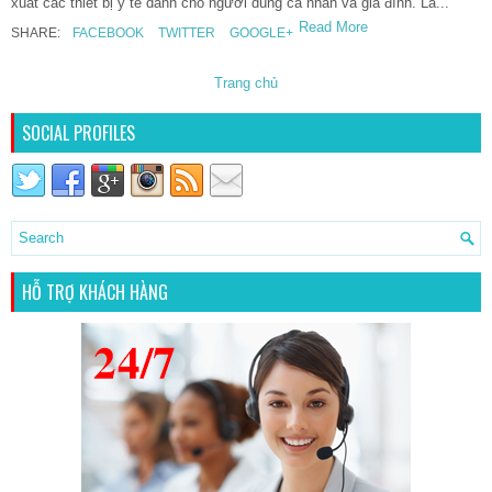
xuất các thiết bị y tế dành cho người dùng cá nhân và gia đình. Là...
Read More
SHARE:
FACEBOOK
TWITTER
GOOGLE+
Trang chủ
SOCIAL PROFILES
HỖ TRỢ KHÁCH HÀNG