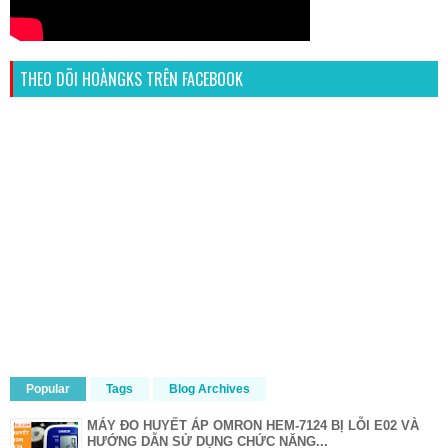
THEO DÕI HOÀNGKS TRÊN FACEBOOK
Popular
Tags
Blog Archives
MÁY ĐO HUYẾT ÁP OMRON HEM-7124 BỊ LỖI E02 VÀ
HƯỚNG DẪN SỬ DỤNG CHỨC NĂNG...