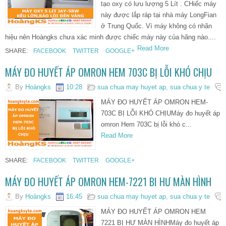
tạo oxy có lưu lượng 5 Lít . CHiếc máy
này được lắp ráp tại nhà máy LongFian
ở Trung Quốc. Vì máy không có nhãn
hiệu nên Hoàngks chưa xác minh được chiếc máy này của hãng nào....
Read More
SHARE:
FACEBOOK
TWITTER
GOOGLE+
MÁY ĐO HUYẾT ÁP OMRON HEM 703C BỊ LỖI KHÓ CHỊU
By
Hoàngks
10:28
sua chua may huyet ap
,
sua chua y te
MÁY ĐO HUYẾT ÁP OMRON HEM-
703C BỊ LỖI KHÓ CHỊUMáy đo huyết áp
omron Hem 703C bị lỗi khó c...
Read More
SHARE:
FACEBOOK
TWITTER
GOOGLE+
MÁY ĐO HUYẾT ÁP OMRON HEM-7221 BI HƯ MÀN HÌNH
By
Hoàngks
16:45
sua chua may huyet ap
,
sua chua y te
MÁY ĐO HUYẾT ÁP OMRON HEM
7221 BỊ HƯ MÀN HÌNHMáy đo huyết áp