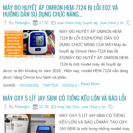
MÁY ĐO HUYẾT ÁP OMRON HEM-7124 BỊ LỖI E02 VÀ
HƯỚNG DẪN SỬ DỤNG CHỨC NĂNG...
By
Hoàngks
17:32
sua chua may huyet ap
,
sua chua y te
MÁY ĐO HUYẾT ÁP OMRON HEM-
7124 BỊ LỖI E02HƯỚNG DẪN SỬ
DỤNG CHỨC NĂNG CỦA MÁYMáy đo
huyết áp Omron Hem-7124 báo lỗi
E02MÁY ĐO HUYẾT ÁP OMRON HEM-
7124 là một model máy đo huyết áp
được ra đời khoảng từ năm 2018 . Hiện nay, model HEM-7124 vẫn đang
được hãng Omron lưu hành và phân...
Read More
SHARE:
FACEBOOK
TWITTER
GOOGLE+
MÁY OXY 5 LÍT JAY-5BW CÓ TIẾNG KÊU LỚN VÀ BÁO LỖI
By
Hoàngks
15:28
may tao Oxy
,
sua chua y te
MÁY OXY 5 LÍT JAY-5BW CÓ TIẾNG
KÊU LỚN VÀ BÁO LỖIMÁY TẠO OXY
JAY-5BW là một trong những model may