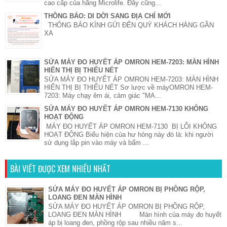
cao cấp của hãng Microlife. Đây cũng...
THÔNG BÁO: DI DỜI SANG ĐỊA CHỈ MỚI
THÔNG BÁO KÍNH GỬI ĐẾN QUÝ KHÁCH HÀNG GẦN
XA
SỬA MÁY ĐO HUYẾT ÁP OMRON HEM-7203: MÀN HÌNH
HIỂN THỊ BỊ THIẾU NÉT
SỬA MÁY ĐO HUYẾT ÁP OMRON HEM-7203: MÀN HÌNH
HIỂN THỊ BỊ THIẾU NÉT Sơ lược về máyOMRON HEM-
7203: Máy chạy êm ái, cảm giác "MA...
SỬA MÁY ĐO HUYẾT ÁP OMRON HEM-7130 KHÔNG
HOẠT ĐỘNG
MÁY ĐO HUYẾT ÁP OMRON HEM-7130 BỊ LỖI KHÔNG
HOẠT ĐỘNG Biểu hiện của hư hỏng này đó là: khi người
sử dụng lắp pin vào máy và bấm ...
BÀI VIẾT ĐƯỢC XEM NHIỀU NHẤT
SỬA MÁY ĐO HUYẾT ÁP OMRON BỊ PHỒNG RỘP,
LOANG ĐEN MÀN HÌNH
SỬA MÁY ĐO HUYẾT ÁP OMRON BỊ PHỒNG RỘP,
LOANG ĐEN MÀN HÌNH Màn hình của máy đo huyết
áp bị loang đen, phồng rộp sau nhiều năm s...