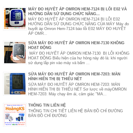
MÁY ĐO HUYẾT ÁP OMRON HEM-7124 BỊ LỖI E02 VÀ
HƯỚNG DẪN SỬ DỤNG CHỨC NĂNG...
MÁY ĐO HUYẾT ÁP OMRON HEM-7124 BỊ LỖI E02
HƯỚNG DẪN SỬ DỤNG CHỨC NĂNG CỦA MÁY Máy đo
huyết áp Omron Hem-7124 báo lỗi E02 MÁY ĐO HUYẾT
ÁP OMR...
SỬA MÁY ĐO HUYẾT ÁP OMRON HEM-7130 KHÔNG
HOẠT ĐỘNG
MÁY ĐO HUYẾT ÁP OMRON HEM-7130 BỊ LỖI KHÔNG
HOẠT ĐỘNG Biểu hiện của hư hỏng này đó là: khi người
sử dụng lắp pin vào máy và bấm ...
SỬA MÁY ĐO HUYẾT ÁP OMRON HEM-7203: MÀN
HÌNH HIỂN THỊ BỊ THIẾU NÉT
SỬA MÁY ĐO HUYẾT ÁP OMRON HEM-7203: MÀN
HÌNH HIỂN THỊ BỊ THIẾU NÉT Sơ lược về máyOMRON
HEM-7203: Máy chạy êm ái, cảm giác "MA...
THÔNG TIN LIÊN HỆ
THÔNG TIN CHI TIẾT LIÊN HỆ BẢN ĐỒ CHỈ ĐƯỜNG
BẢN ĐỒ CHỈ ĐƯỜNG