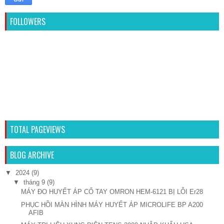
FOLLOWERS
TOTAL PAGEVIEWS
BLOG ARCHIVE
▼
2024
(9)
▼
tháng 9
(9)
MÁY ĐO HUYẾT ÁP CỔ TAY OMRON HEM-6121 BỊ LỖI Er28
PHỤC HỒI MÀN HÌNH MÁY HUYẾT ÁP MICROLIFE BP A200
AFIB