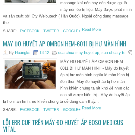
massage khí nén hay còn được gọi là
máy nén ép trị liệu. Máy được phát minh
và sản xuất bởi Cty Weibutech ( Hàn Quốc). Ngoài công dụng massage
thư...
Read More
SHARE:
FACEBOOK
TWITTER
GOOGLE+
MÁY ĐO HUYẾT ÁP OMRON HEM-6011 BỊ HƯ MÀN HÌNH
By
Hoàngks
13:12
sua chua may huyet ap
,
sua chua y te
MÁY ĐO HUYẾT ÁP OMRON HEM-
6011 BỊ HƯ MÀN HÌNH - Máy đo huyết
áp bị hư màn hình nghĩa là màn hình bị
đen thui- Máy đo huyết áp bị hư màn
hình khiến chúng ta rất khó để nhìn các
con số được hiển thị.- Máy đo huyết áp
bị hư màn hình, nó khiến chúng ta dễ dàng cảm thấy...
Read More
SHARE:
FACEBOOK
TWITTER
GOOGLE+
LỖI ERR CUF TRÊN MÁY ĐO HUYẾT ÁP BOSO MEDICUS
VITAL