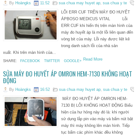
By
Hoàngks
11:52
sua chua may huyet ap
,
sua chua y te
LỖI ERR CUF TRÊN MÁY ĐO HUYẾT
ÁPBOSO MEDICUS VITAL Lỗi
ERR CUF khi hiển thị trên màn hình của
máy đo huyết áp là một lỗi liên quan đến
vòng bit của máy. Lỗi này được liệt kê
trong danh sách lỗi của nhà sản
xuất. Khi trên màn hình của...
Read More
SHARE:
FACEBOOK
TWITTER
GOOGLE+
SỬA MÁY ĐO HUYẾT ÁP OMRON HEM-7130 KHÔNG HOẠT
ĐỘNG
By
Hoàngks
16:52
sua chua may huyet ap
,
sua chua y te
MÁY ĐO HUYẾT ÁP OMRON HEM-
7130 BỊ LỖI KHÔNG HOẠT ĐỘNG Biểu
hiện của hư hỏng này đó là: khi người
sử dụng lắp pin vào máy và bấm nút bật
máy thì máy không lên màn hình. Tiếp
tục bấm các phím khác đều không