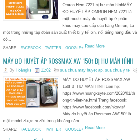
Omron Hem-7221 bị hư màn hìnhMÁY
ĐO HUYẾT ÁP OMRON HEM-7221 là
một model máy đo huyết áp ở phân
khúc máy cao cấp của hãng Omron, Là
một trong những tập đoàn sản xuất thiết bị y tế lớn, nổi tiếng hàng đầu và
có...
Read More
SHARE:
FACEBOOK
TWITTER
GOOGLE+
MÁY ĐO HUYẾT ÁP ROSSMAX AW 150f BỊ HƯ MÀN HÌNH
By
Hoàngks
11:02
sua chua may huyet ap
,
sua chua y te
MÁY ĐO HUYẾT ÁP ROSSMAX AW
150f BỊ HƯ MÀN HÌNH Liên hệ:
https://www.hoangksyte.com/2020/01/th
ong-tin-lien-he.html Trang facebook:
https://www.facebook.com/hksyte/
Máy đo huyết áp Rossmax AW150f là
một model được ra đời trong khoảng năm...
Read More
SHARE:
FACEBOOK
TWITTER
GOOGLE+