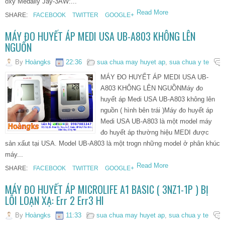
oxy Medally Jay-3AW:...
Read More
SHARE:
FACEBOOK
TWITTER
GOOGLE+
MÁY ĐO HUYẾT ÁP MEDI USA UB-A803 KHÔNG LÊN
NGUỒN
By
Hoàngks
22:36
sua chua may huyet ap
,
sua chua y te
MÁY ĐO HUYẾT ÁP MEDI USA UB-
A803 KHÔNG LÊN NGUỒNMáy đo
huyết áp Medi USA UB-A803 không lên
nguồn ( hình bên trái )Máy đo huyết áp
Medi USA UB-A803 là một model máy
đo huyết áp thường hiệu MEDI được
sản xấut tại USA. Model UB-A803 là một trogn những model ở phân khúc
máy...
Read More
SHARE:
FACEBOOK
TWITTER
GOOGLE+
MÁY ĐO HUYẾT ÁP MICROLIFE A1 BASIC ( 3NZ1-1P ) BỊ
LỖI LOẠN XẠ: Err 2 Err3 HI
By
Hoàngks
11:33
sua chua may huyet ap
,
sua chua y te