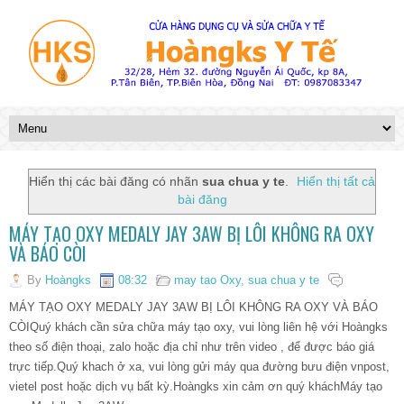
Hiển thị các bài đăng có nhãn
sua chua y te
.
Hiển thị tất cả
bài đăng
MÁY TẠO OXY MEDALY JAY 3AW BỊ LÔI KHÔNG RA OXY
VÀ BÁO CÒI
By
Hoàngks
08:32
may tao Oxy
,
sua chua y te
MÁY TẠO OXY MEDALY JAY 3AW BỊ LÔI KHÔNG RA OXY VÀ BÁO
CÒIQuý khách cần sửa chữa máy tạo oxy, vui lòng liên hệ với Hoàngks
theo số điện thoại, zalo hoặc địa chỉ như trên video , để được báo giá
trực tiếp.Quý khach ở xa, vui lòng gửi máy qua đường bưu điện vnpost,
vietel post hoặc dịch vụ bất kỳ.Hoàngks xin cảm ơn quý kháchMáy tạo