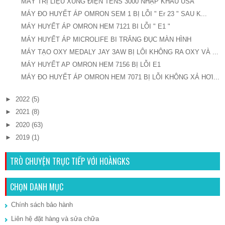
MÁY TRỊ LIỆU XUNG ĐIỆN TENS 3000 NHẬP KHẨU USA
MÁY ĐO HUYẾT ÁP OMRON SEM 1 BỊ LỖI " Er 23 " SAU K...
MÁY HUYẾT ÁP OMRON HEM 7121 BI LỖI " E1 "
MÁY HUYẾT ÁP MICROLIFE BI TRẮNG ĐỤC MÀN HÌNH
MÁY TẠO OXY MEDALY JAY 3AW BỊ LÔI KHÔNG RA OXY VÀ ...
MÁY HUYẾT AP OMRON HEM 7156 BỊ LỖI E1
MÁY ĐO HUYẾT ÁP OMRON HEM 7071 BỊ LỖI KHÔNG XẢ HƠI...
►
2022
(5)
►
2021
(8)
►
2020
(63)
►
2019
(1)
TRÒ CHUYỆN TRỰC TIẾP VỚI HOÀNGKS
CHỌN DANH MỤC
Chính sách bảo hành
Liên hệ đặt hàng và sửa chữa