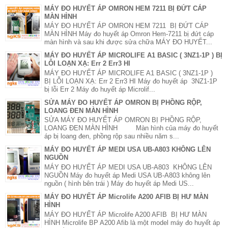
MÁY ĐO HUYẾT ÁP OMRON HEM 7211 BỊ ĐỨT CÁP
MÀN HÌNH
MÁY ĐO HUYẾT ÁP OMRON HEM 7211 BỊ ĐỨT CÁP
MÀN HÌNH Máy đo huyết áp Omron Hem-7211 bị đứt cáp
màn hình và sau khi được sửa chữa MÁY ĐO HUYẾT...
MÁY ĐO HUYẾT ÁP MICROLIFE A1 BASIC ( 3NZ1-1P ) BỊ
LỖI LOẠN XẠ: Err 2 Err3 HI
MÁY ĐO HUYẾT ÁP MICROLIFE A1 BASIC ( 3NZ1-1P )
BỊ LỖI LOẠN XẠ: Err 2 Err3 HI Máy đo huyết áp 3NZ1-1P
bị lỗi Err 2 Máy đo huyết áp Microlif...
SỬA MÁY ĐO HUYẾT ÁP OMRON BỊ PHỒNG RỘP,
LOANG ĐEN MÀN HÌNH
SỬA MÁY ĐO HUYẾT ÁP OMRON BỊ PHỒNG RỘP,
LOANG ĐEN MÀN HÌNH Màn hình của máy đo huyết
áp bị loang đen, phồng rộp sau nhiều năm s...
MÁY ĐO HUYẾT ÁP MEDI USA UB-A803 KHÔNG LÊN
NGUỒN
MÁY ĐO HUYẾT ÁP MEDI USA UB-A803 KHÔNG LÊN
NGUỒN Máy đo huyết áp Medi USA UB-A803 không lên
nguồn ( hình bên trái ) Máy đo huyết áp Medi US...
MÁY ĐO HUYẾT ÁP Microlife A200 AFIB BỊ HƯ MÀN
HÌNH
MÁY ĐO HUYẾT ÁP Microlife A200 AFIB BỊ HƯ MÀN
HÌNH Microlife BP A200 Afib là một model máy đo huyết áp