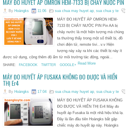
MÁY ĐO HUYẾT ÁP OMRON HEM-7133 BỊ CHẢY NƯỚC PIN
By
Hoàngks
11:06
sua chua may huyet ap
,
sua chua y te
MÁY ĐO HUYẾT ÁP OMRON HEM-
7133 BỊ CHẢY NƯỚC PIN Pin AA bị
chảy nước là một hiện tượng mà chúng
ta thường thấy trong một số thiết bị, đồ
chơi điện tử, remote tivi...v.v Hiện
tượng này xảy ra khi các thiết bị này ít
được sử dụng, cộng thêm độ ẩm từ môi trường tác động, ngoài...
Read More
SHARE:
FACEBOOK
TWITTER
GOOGLE+
MÁY ĐO HUYẾT ÁP FUSAKA KHÔNG ĐO ĐƯỢC VÀ HIỂN
THỊ Er4
By
Hoàngks
17:04
sua chua may huyet ap
,
sua chua y te
MÁY ĐO HUYẾT ÁP FUSAKA KHÔNG
ĐO ĐƯỢC VÀ HIỂN THỊ Er4 Máy đo
huyết áp Fusaka là một nhã hiệu khá lạ.
Đây là lần đầu tiên Hoàngks bắt gặp
chiếc máy đo huyết áp này. Hoàngks