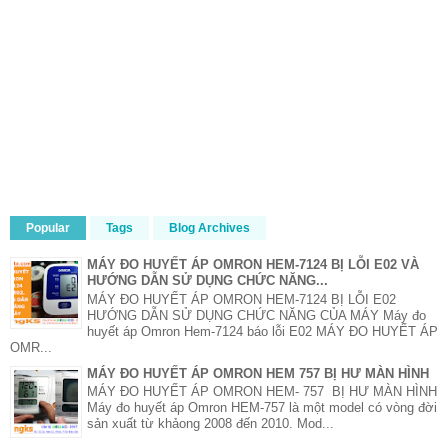
Popular
Tags
Blog Archives
MÁY ĐO HUYẾT ÁP OMRON HEM-7124 BỊ LỖI E02 VÀ
HƯỚNG DẪN SỬ DỤNG CHỨC NĂNG...
MÁY ĐO HUYẾT ÁP OMRON HEM-7124 BỊ LỖI E02
HƯỚNG DẪN SỬ DỤNG CHỨC NĂNG CỦA MÁY Máy đo
huyết áp Omron Hem-7124 báo lỗi E02 MÁY ĐO HUYẾT ÁP
OMR...
MÁY ĐO HUYẾT ÁP OMRON HEM 757 BỊ HƯ MÀN HÌNH
MÁY ĐO HUYẾT ÁP OMRON HEM- 757 BỊ HƯ MÀN HÌNH
Máy đo huyết áp Omron HEM-757 là một model có vòng đời
sản xuất từ khảong 2008 đến 2010. Mod...