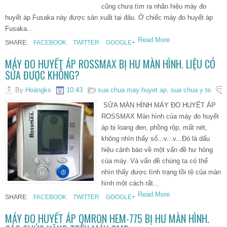
cũng chưa tìm ra nhãn hiệu máy đo
huyết áp Fusaka này được sản xuất tại đâu. Ở chiếc máy đo huyết áp
Fusaka...
Read More
SHARE:
FACEBOOK
TWITTER
GOOGLE+
MÁY ĐO HUYẾT ÁP ROSSMAX BỊ HƯ MÀN HÌNH. LIỆU CÓ
SỬA ĐƯỢC KHÔNG?
By
Hoàngks
10:43
sua chua may huyet ap
,
sua chua y te
SỬA MÀN HÌNH MÁY ĐO HUYẾT ÁP
ROSSMAX Màn hình của máy đo huyết
áp bị loang đen, phồng rộp, mất nét,
không nhìn thấy số...v...v...Đó là dấu
hiệu cảnh báo về một vấn đề hư hỏng
của máy. Và vấn đề chúng ta có thể
nhìn thấy được tình trạng tồi tệ của màn
hình một cách rất...
Read More
SHARE:
FACEBOOK
TWITTER
GOOGLE+
MÁY ĐO HUYẾT ÁP OMRON HEM-775 BỊ HƯ MÀN HÌNH.