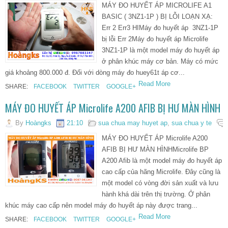
MÁY ĐO HUYẾT ÁP MICROLIFE A1
BASIC ( 3NZ1-1P ) BỊ LỖI LOẠN XẠ:
Err 2 Err3 HIMáy đo huyết áp 3NZ1-1P
bị lỗi Err 2Máy đo huyết áp Microlife
3NZ1-1P là một model máy đo huyết áp
ở phân khúc máy cơ bản. Máy có mức
giá khoảng 800.000 đ. Đối với dòng máy đo huey61t áp cơ...
Read More
SHARE:
FACEBOOK
TWITTER
GOOGLE+
MÁY ĐO HUYẾT ÁP Microlife A200 AFIB BỊ HƯ MÀN HÌNH
By
Hoàngks
21:10
sua chua may huyet ap
,
sua chua y te
MÁY ĐO HUYẾT ÁP Microlife A200
AFIB BỊ HƯ MÀN HÌNHMicrolife BP
A200 Afib là một model máy đo huyết áp
cao cấp của hãng Microlife. Đây cũng là
một model có vòng đời sản xuất và lưu
hành khá dài trên thị trường. Ở phân
khúc máy cao cấp nên model máy đo huyết áp này được trang...
Read More
SHARE:
FACEBOOK
TWITTER
GOOGLE+