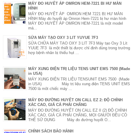
MÁY ĐO HUYẾT ÁP OMRON HEM-7221 BI HƯ MÀN
HÌNH
MÁY ĐO HUYẾT ÁP OMRON HEM 7221 BỊ HƯ MÀN
HÌNH Máy đo huyết áp Omron Hem-7221 bị hư màn hình
MÁY ĐO HUYẾT ÁP OMRON HEM-7221 là một model
má...
SỬA MÁY TẠO OXY 3 LIT YUYUE 7F3
SỬA CHỮA MÁY TẠO OXY 3 LIT 7F3 Máy tạo Oxy 3 Lít
YUUE 7F3 là một thiết bị được chỉ định dùng trong trường
hợp bệnh nhân bị thiếu hụt ...
MÁY XUNG ĐIỆN TRỊ LIỆU TENS UNIT EMS 7500 (Made
in USA)
MÁY XUNG ĐIỆN TRỊ LIỆU TENSUNIT EMS 7500 (Made
in USA) Máy trị liệu xung điện TENS UNIT EMS
7500 là môt chiếc máy ...
MÁY ĐO ĐƯỜNG HUYẾT ON CALL EZ 2: ĐỘ CHÍNH
XÁC CAO, GIÁ CẢ PHẢI CHĂNG
MÁY ĐO ĐƯỜNG HUYẾT ON CALL EZ II (2) ĐỘ CHÍNH
XÁC CAO, GIÁ CẢ PHẢI CHĂNG, MỌI GNƯỜI ĐỀU CÓ
THỂ SỬ DỤNG Máy đo đường huyết O...
CHÍNH SÁCH BẢO HÀNH