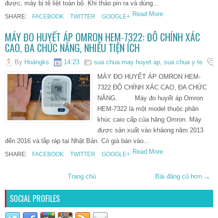
được, máy bị tê liệt toàn bộ. Khi tháo pin ra và dùng...
Read More
SHARE:
FACEBOOK
TWITTER
GOOGLE+
MÁY ĐO HUYẾT ÁP OMRON HEM-7322: ĐÔ CHÍNH XÁC
CAO, ĐA CHỨC NĂNG, NHIỀU TIỆN ÍCH
By
Hoàngks
14:23
sua chua may huyet ap
,
sua chua y te
MÁY ĐO HUYẾT ÁP OMRON HEM-
7322 ĐỘ CHÍNH XÁC CAO, ĐA CHỨC
NĂNG. Máy đo huyết áp Omron
HEM-7322 là một model thuộc phân
khúc caio cấp của hãng Omron. Máy
được sản xuất vào khảong năm 2013
đến 2016 và lắp ráp tại Nhật Bản. Có giá bán vào...
Read More
SHARE:
FACEBOOK
TWITTER
GOOGLE+
Trang chủ
Bài đăng cũ hơn →
SOCIAL PROFILES