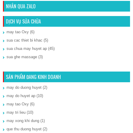
NHẮN QUA ZALO
DỊCH VỤ SỬA CHỮA
may tao Oxy
(6)
sua cac thiet bi khac
(5)
sua chua may huyet ap
(45)
sua ghe massage
(3)
SẢN PHẨM ĐANG KINH DOANH
may do duong huyet
(2)
may do huyet ap
(10)
may tao Oxy
(6)
may tri lieu
(10)
may xong khi dung
(1)
que thu duong huyet
(2)