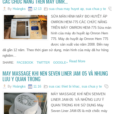
CÁC CHỨC NĂNG TRÊN MÁY OMR...
By
Hoàngks
12:13
sua chua may huyet ap
,
sua chua y te
SỬA MÀN HÌNH MÁY ĐO HUYẾT ÁP
OMRON HEM-775 CÁC CHỨC NĂNG
TRÊN MÁY OMRON HEM-775 Sửa màn
hình của máy đo huyết áp Omron Hem
775. Máy đo huyết áp Omron Hem 775
được sản xuất vào năm 2008. Đến nay
đã gần 12 năm. Theo thời gian sử dụng, màn hình của máy đã hư hỏng
nghiêm...
Read More
SHARE:
FACEBOOK
TWITTER
GOOGLE+
MAY MASSAGE KHI NEN SEVEN LINER JAM 05 VÀ NHUNG
LUU Y QUAN TRONG
By
Hoàngks
11:16
sua cac thiet bi khac
,
sua chua y te
MÁY MASSAGE KHÍ NÉN SENVEN
LINER JAM-05 VÀ NHỮNG LƯU Ý
QUAN TRỌNG KHI SỬ DỤNG Máy
Seven Liner JAM-05 là một chiếc máy