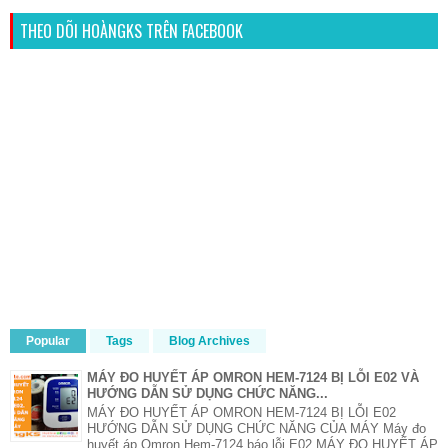
THEO DÕI HOÀNGKS TRÊN FACEBOOK
Popular
Tags
Blog Archives
MÁY ĐO HUYẾT ÁP OMRON HEM-7124 BỊ LỖI E02 VÀ
HƯỚNG DẪN SỬ DỤNG CHỨC NĂNG...
MÁY ĐO HUYẾT ÁP OMRON HEM-7124 BỊ LỖI E02
HƯỚNG DẪN SỬ DỤNG CHỨC NĂNG CỦA MÁY Máy đo
huyết áp Omron Hem-7124 báo lỗi E02 MÁY ĐO HUYẾT ÁP