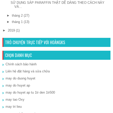
SỬ DỤNG SÁP PARAFFIN THẬT DỄ DÀNG THEO CÁCH NÀY
VÀ...
►
tháng 2
(27)
►
tháng 1
(13)
►
2019
(1)
TRÒ CHUYỆN TRỰC TIẾP VỚI HOÀNGKS
CHỌN DANH MỤC
Chính sách bảo hành
Liên hệ đặt hàng và sửa chữa
may do duong huyet
may do huyet ap
may do huyet ap tu 1tr den 1tr500
may tao Oxy
may tri lieu