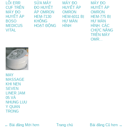
LỖI ERR
SỬA MÁY
MÁY ĐO
MÁY ĐO
CUF TRÊN
ĐO HUYẾT
HUYẾT ÁP
HUYẾT ÁP
MÁY ĐO
ÁP OMRON
OMRON
OMRON
HUYẾT ÁP
HEM-7130
HEM-6011 BỊ
HEM-775 BỊ
BOSO
KHÔNG
HƯ MÀN
HƯ MÀN
MEDICUS
HOẠT ĐỘNG
HÌNH
HÌNH. CÁC
VITAL
CHỨC NĂNG
TRÊN MÁY
OMR...
MAY
MASSAGE
KHI NEN
SEVEN
LINER JAM
05 VÀ
NHUNG LUU
Y QUAN
TRONG
← Bài đăng Mới hơn
Trang chủ
Bài đăng Cũ hơn →