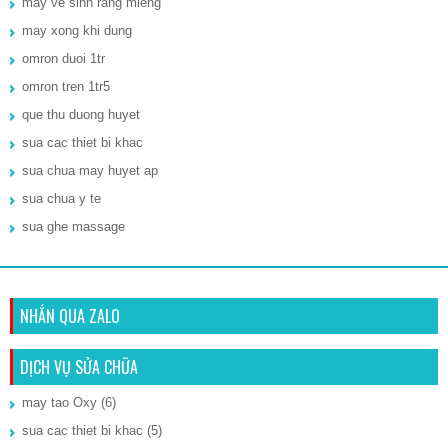
may ve sinh rang mieng
may xong khi dung
omron duoi 1tr
omron tren 1tr5
que thu duong huyet
sua cac thiet bi khac
sua chua may huyet ap
sua chua y te
sua ghe massage
NHẮN QUA ZALO
DỊCH VỤ SỬA CHỮA
may tao Oxy
(6)
sua cac thiet bi khac
(5)