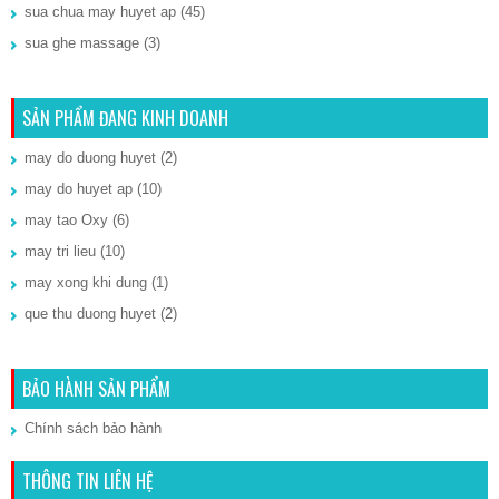
sua chua may huyet ap
(45)
sua ghe massage
(3)
SẢN PHẨM ĐANG KINH DOANH
may do duong huyet
(2)
may do huyet ap
(10)
may tao Oxy
(6)
may tri lieu
(10)
may xong khi dung
(1)
que thu duong huyet
(2)
BẢO HÀNH SẢN PHẨM
Chính sách bảo hành
THÔNG TIN LIÊN HỆ