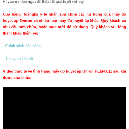
Hãy xem video ngay để thấy kết quả tuyệt vời này.
Cửa hàng Hoàngks y tế nhận sửa chữa các hư hỏng của máy đo
huyết áp Omron và nhiều loại máy đo huyết áp khác. Quý khách có
nhu cầu sửa chữa, hoặc mua mới để sử dụng. Quý khách vui lòng
tham khảo thêm về:
- Chính sách bảo hành.
- Thông tin liên hệ.
Video thực tế về tình trạng máy đo huyết áp Onron HEM-6011 sau khi
được sửa chữa.