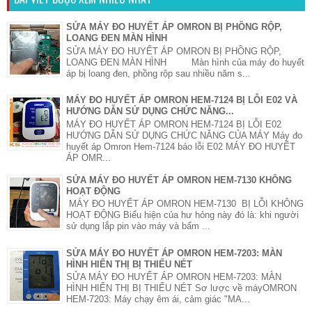
SỬA MÁY ĐO HUYẾT ÁP OMRON BỊ PHỒNG RỘP,
LOANG ĐEN MÀN HÌNH
SỬA MÁY ĐO HUYẾT ÁP OMRON BỊ PHỒNG RỘP,
LOANG ĐEN MÀN HÌNH Màn hình của máy đo huyết
áp bị loang đen, phồng rộp sau nhiều năm s...
MÁY ĐO HUYẾT ÁP OMRON HEM-7124 BỊ LỖI E02 VÀ
HƯỚNG DẪN SỬ DỤNG CHỨC NĂNG...
MÁY ĐO HUYẾT ÁP OMRON HEM-7124 BỊ LỖI E02
HƯỚNG DẪN SỬ DỤNG CHỨC NĂNG CỦA MÁY Máy đo
huyết áp Omron Hem-7124 báo lỗi E02 MÁY ĐO HUYẾT
ÁP OMR...
SỬA MÁY ĐO HUYẾT ÁP OMRON HEM-7130 KHÔNG
HOẠT ĐỘNG
MÁY ĐO HUYẾT ÁP OMRON HEM-7130 BỊ LỖI KHÔNG
HOẠT ĐỘNG Biểu hiện của hư hỏng này đó là: khi người
sử dụng lắp pin vào máy và bấm ...
SỬA MÁY ĐO HUYẾT ÁP OMRON HEM-7203: MÀN
HÌNH HIỂN THỊ BỊ THIẾU NÉT
SỬA MÁY ĐO HUYẾT ÁP OMRON HEM-7203: MÀN
HÌNH HIỂN THỊ BỊ THIẾU NÉT Sơ lược về máyOMRON
HEM-7203: Máy chạy êm ái, cảm giác "MA...