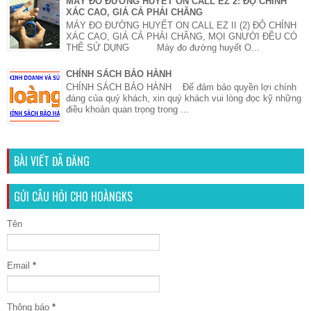
MÁY ĐO ĐƯỜNG HUYẾT ON CALL EZ 2: ĐỘ CHÍNH
XÁC CAO, GIÁ CẢ PHẢI CHĂNG
MÁY ĐO ĐƯỜNG HUYẾT ON CALL EZ II (2) ĐỘ CHÍNH
XÁC CAO, GIÁ CẢ PHẢI CHĂNG, MỌI GNƯỜI ĐỀU CÓ
THỂ SỬ DỤNG Máy đo đường huyết O...
CHÍNH SÁCH BẢO HÀNH
CHÍNH SÁCH BẢO HÀNH Để đảm bảo quyền lợi chính
đáng của quý khách, xin quý khách vui lòng đọc kỹ những
điều khoản quan trọng trong ...
BÀI VIẾT ĐÃ ĐĂNG
GỬI CÂU HỎI CHO HOÀNGKS
Tên
Email
*
Thông báo
*