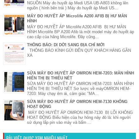
NGUỒN Máy đo huyết áp Medi USA UB-A803 không lên
nguồn ( hình bên trái ) Máy đo huyết áp Medi US...
MÁY ĐO HUYẾT ÁP Microlife A200 AFIB BỊ HƯ MÀN
HÌNH
MÁY ĐO HUYẾT ÁP Microlife A200 AFIB BỊ HƯ MÀN
HÌNH Microlife BP A200 Afib là một model máy đo huyết áp
cao cấp của hãng Microlife. Đây cũng...
THÔNG BÁO: DI DỜI SANG ĐỊA CHỈ MỚI
THÔNG BÁO KÍNH GỬI ĐẾN QUÝ KHÁCH HÀNG GẦN
XA
SỬA MÁY ĐO HUYẾT ÁP OMRON HEM-7203: MÀN HÌNH
HIỂN THỊ BỊ THIẾU NÉT
SỬA MÁY ĐO HUYẾT ÁP OMRON HEM-7203: MÀN HÌNH
HIỂN THỊ BỊ THIẾU NÉT Sơ lược về máyOMRON HEM-
7203: Máy chạy êm ái, cảm giác "MA...
SỬA MÁY ĐO HUYẾT ÁP OMRON HEM-7130 KHÔNG
HOẠT ĐỘNG
MÁY ĐO HUYẾT ÁP OMRON HEM-7130 BỊ LỖI KHÔNG
HOẠT ĐỘNG Biểu hiện của hư hỏng này đó là: khi người
sử dụng lắp pin vào máy và bấm ...
BÀI VIẾT ĐƯỢC XEM NHIỀU NHẤT