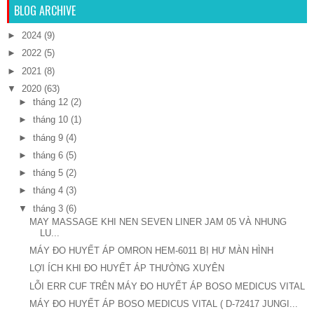
BLOG ARCHIVE
►
2024
(9)
►
2022
(5)
►
2021
(8)
▼
2020
(63)
►
tháng 12
(2)
►
tháng 10
(1)
►
tháng 9
(4)
►
tháng 6
(5)
►
tháng 5
(2)
►
tháng 4
(3)
▼
tháng 3
(6)
MAY MASSAGE KHI NEN SEVEN LINER JAM 05 VÀ NHUNG
LU...
MÁY ĐO HUYẾT ÁP OMRON HEM-6011 BỊ HƯ MÀN HÌNH
LỢI ÍCH KHI ĐO HUYẾT ÁP THƯỜNG XUYÊN
LỖI ERR CUF TRÊN MÁY ĐO HUYẾT ÁP BOSO MEDICUS VITAL
MÁY ĐO HUYẾT ÁP BOSO MEDICUS VITAL ( D-72417 JUNGI...