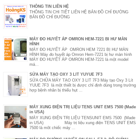
THÔNG TIN LIÊN HỆ
THÔNG TIN CHI TIẾT LIÊN HỆ BẢN ĐỒ CHỈ ĐƯỜNG
BẢN ĐỒ CHỈ ĐƯỜNG
MÁY ĐO HUYẾT ÁP OMRON HEM-7221 BI HƯ MÀN
HÌNH
MÁY ĐO HUYẾT ÁP OMRON HEM 7221 BỊ HƯ MÀN
HÌNH Máy đo huyết áp Omron Hem-7221 bị hư màn hình
MÁY ĐO HUYẾT ÁP OMRON HEM-7221 là một model
má...
SỬA MÁY TẠO OXY 3 LIT YUYUE 7F3
SỬA CHỮA MÁY TẠO OXY 3 LIT 7F3 Máy tạo Oxy 3 Lít
YUUE 7F3 là một thiết bị được chỉ định dùng trong trường
hợp bệnh nhân bị thiếu hụt ...
MÁY XUNG ĐIỆN TRỊ LIỆU TENS UNIT EMS 7500 (Made
in USA)
MÁY XUNG ĐIỆN TRỊ LIỆU TENSUNIT EMS 7500 (Made
in USA) Máy trị liệu xung điện TENS UNIT EMS
7500 là môt chiếc máy ...