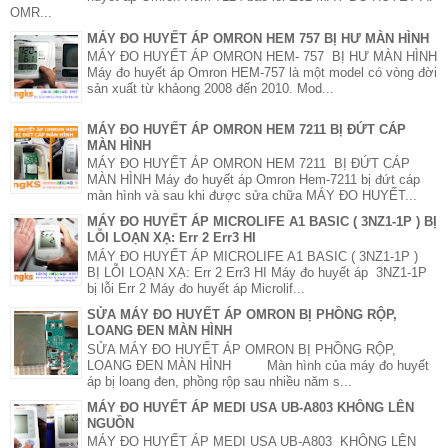
OMR...
MÁY ĐO HUYẾT ÁP OMRON HEM 757 BỊ HƯ MÀN HÌNH
MÁY ĐO HUYẾT ÁP OMRON HEM- 757 BỊ HƯ MÀN HÌNH
Máy đo huyết áp Omron HEM-757 là một model có vòng đời
sản xuất từ khảong 2008 đến 2010. Mod...
MÁY ĐO HUYẾT ÁP OMRON HEM 7211 BỊ ĐỨT CÁP
MÀN HÌNH
MÁY ĐO HUYẾT ÁP OMRON HEM 7211 BỊ ĐỨT CÁP
MÀN HÌNH Máy đo huyết áp Omron Hem-7211 bị đứt cáp
màn hình và sau khi được sửa chữa MÁY ĐO HUYẾT...
MÁY ĐO HUYẾT ÁP MICROLIFE A1 BASIC ( 3NZ1-1P ) BỊ
LỖI LOẠN XẠ: Err 2 Err3 HI
MÁY ĐO HUYẾT ÁP MICROLIFE A1 BASIC ( 3NZ1-1P )
BỊ LỖI LOẠN XẠ: Err 2 Err3 HI Máy đo huyết áp 3NZ1-1P
bị lỗi Err 2 Máy đo huyết áp Microlif...
SỬA MÁY ĐO HUYẾT ÁP OMRON BỊ PHỒNG RỘP,
LOANG ĐEN MÀN HÌNH
SỬA MÁY ĐO HUYẾT ÁP OMRON BỊ PHỒNG RỘP,
LOANG ĐEN MÀN HÌNH Màn hình của máy đo huyết
áp bị loang đen, phồng rộp sau nhiều năm s...
MÁY ĐO HUYẾT ÁP MEDI USA UB-A803 KHÔNG LÊN
NGUỒN
MÁY ĐO HUYẾT ÁP MEDI USA UB-A803 KHÔNG LÊN