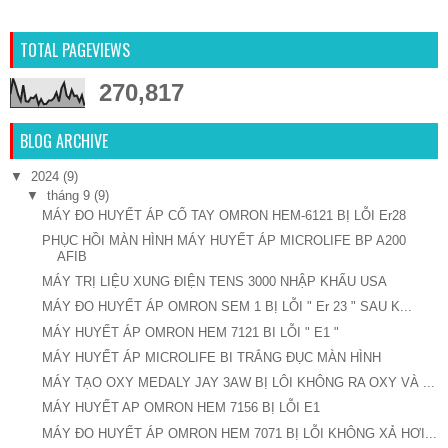
TOTAL PAGEVIEWS
270,817
BLOG ARCHIVE
▼
2024
(9)
▼
tháng 9
(9)
MÁY ĐO HUYẾT ÁP CỔ TAY OMRON HEM-6121 BỊ LỖI Er28
PHỤC HỒI MÀN HÌNH MÁY HUYẾT ÁP MICROLIFE BP A200
AFIB
MÁY TRỊ LIỆU XUNG ĐIỆN TENS 3000 NHẬP KHẨU USA
MÁY ĐO HUYẾT ÁP OMRON SEM 1 BỊ LỖI " Er 23 " SAU K...
MÁY HUYẾT ÁP OMRON HEM 7121 BI LỖI " E1 "
MÁY HUYẾT ÁP MICROLIFE BI TRẮNG ĐỤC MÀN HÌNH
MÁY TẠO OXY MEDALY JAY 3AW BỊ LÔI KHÔNG RA OXY VÀ ...
MÁY HUYẾT AP OMRON HEM 7156 BỊ LỖI E1
MÁY ĐO HUYẾT ÁP OMRON HEM 7071 BỊ LỖI KHÔNG XẢ HƠI...