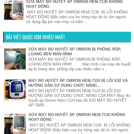
SỬA MÁY ĐO HUYẾT ÁP OMRON HEM-7130 KHÔNG
HOẠT ĐỘNG
MÁY ĐO HUYẾT ÁP OMRON HEM-7130 BỊ LỖI KHÔNG
HOẠT ĐỘNG Biểu hiện của hư hỏng này đó là: khi người
sử dụng lắp pin vào máy và bấm ...
BÀI VIẾT ĐƯỢC XEM NHIỀU NHẤT
SỬA MÁY ĐO HUYẾT ÁP OMRON BỊ PHỒNG RỘP,
LOANG ĐEN MÀN HÌNH
SỬA MÁY ĐO HUYẾT ÁP OMRON BỊ PHỒNG RỘP,
LOANG ĐEN MÀN HÌNH Màn hình của máy đo huyết
áp bị loang đen, phồng rộp sau nhiều năm s...
MÁY ĐO HUYẾT ÁP OMRON HEM-7124 BỊ LỖI E02 VÀ
HƯỚNG DẪN SỬ DỤNG CHỨC NĂNG...
MÁY ĐO HUYẾT ÁP OMRON HEM-7124 BỊ LỖI E02
HƯỚNG DẪN SỬ DỤNG CHỨC NĂNG CỦA MÁY Máy đo
huyết áp Omron Hem-7124 báo lỗi E02 MÁY ĐO HUYẾT
ÁP OMR...
SỬA MÁY ĐO HUYẾT ÁP OMRON HEM-7130 KHÔNG
HOẠT ĐỘNG
MÁY ĐO HUYẾT ÁP OMRON HEM-7130 BỊ LỖI KHÔNG
HOẠT ĐỘNG Biểu hiện của hư hỏng này đó là: khi người