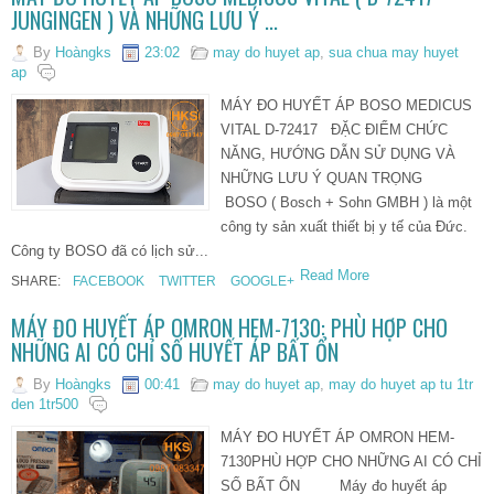
JUNGINGEN ) VÀ NHỮNG LƯU Ý ...
By
Hoàngks
23:02
may do huyet ap
,
sua chua may huyet
ap
MÁY ĐO HUYẾT ÁP BOSO MEDICUS
VITAL D-72417 ĐẶC ĐIỂM CHỨC
NĂNG, HƯỚNG DẪN SỬ DỤNG VÀ
NHỮNG LƯU Ý QUAN TRỌNG
BOSO ( Bosch + Sohn GMBH ) là một
công ty sản xuất thiết bị y tế của Đức.
Công ty BOSO đã có lịch sử...
Read More
SHARE:
FACEBOOK
TWITTER
GOOGLE+
MÁY ĐO HUYẾT ÁP OMRON HEM-7130: PHÙ HỢP CHO
NHỮNG AI CÓ CHỈ SỐ HUYẾT ÁP BẤT ỔN
By
Hoàngks
00:41
may do huyet ap
,
may do huyet ap tu 1tr
den 1tr500
MÁY ĐO HUYẾT ÁP OMRON HEM-
7130PHÙ HỢP CHO NHỮNG AI CÓ CHỈ
SỐ BẤT ỔN Máy đo huyết áp