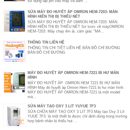
sử dụng lắp pin vào máy và bấm ...
SỬA MÁY ĐO HUYẾT ÁP OMRON HEM-7203: MÀN
HÌNH HIỂN THỊ BỊ THIẾU NÉT
SỬA MÁY ĐO HUYẾT ÁP OMRON HEM-7203: MÀN
HÌNH HIỂN THỊ BỊ THIẾU NÉT Sơ lược về máyOMRON
HEM-7203: Máy chạy êm ái, cảm giác "MA...
THÔNG TIN LIÊN HỆ
THÔNG TIN CHI TIẾT LIÊN HỆ BẢN ĐỒ CHỈ ĐƯỜNG
BẢN ĐỒ CHỈ ĐƯỜNG
MÁY ĐO HUYẾT ÁP OMRON HEM-7221 BI HƯ MÀN
HÌNH
MÁY ĐO HUYẾT ÁP OMRON HEM 7221 BỊ HƯ MÀN
HÌNH Máy đo huyết áp Omron Hem-7221 bị hư màn hình
MÁY ĐO HUYẾT ÁP OMRON HEM-7221 là một model
má...
SỬA MÁY TẠO OXY 3 LIT YUYUE 7F3
SỬA CHỮA MÁY TẠO OXY 3 LIT 7F3 Máy tạo Oxy 3 Lít
YUUE 7F3 là một thiết bị được chỉ định dùng trong trường
hợp bệnh nhân bị thiếu hụt ...