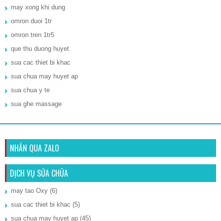
may xong khi dung
omron duoi 1tr
omron tren 1tr5
que thu duong huyet
sua cac thiet bi khac
sua chua may huyet ap
sua chua y te
sua ghe massage
NHẮN QUA ZALO
DỊCH VỤ SỬA CHỮA
may tao Oxy
(6)
sua cac thiet bi khac
(5)
sua chua may huyet ap
(45)