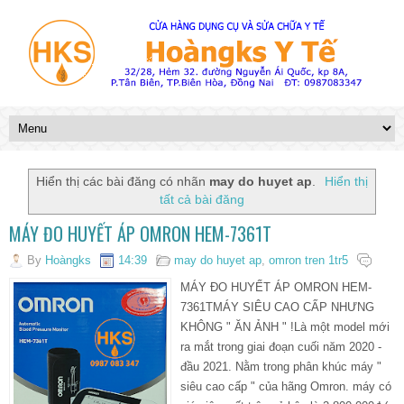
Hiển thị các bài đăng có nhãn
may do huyet ap
.
Hiển thị
tất cả bài đăng
MÁY ĐO HUYẾT ÁP OMRON HEM-7361T
By
Hoàngks
14:39
may do huyet ap
,
omron tren 1tr5
MÁY ĐO HUYẾT ÁP OMRON HEM-
7361TMÁY SIÊU CAO CẤP NHƯNG
KHÔNG " ĂN ẢNH " !Là một model mới
ra mắt trong giai đoạn cuối năm 2020 -
đầu 2021. Nằm trong phân khúc máy "
siêu cao cấp " của hãng Omron. máy có