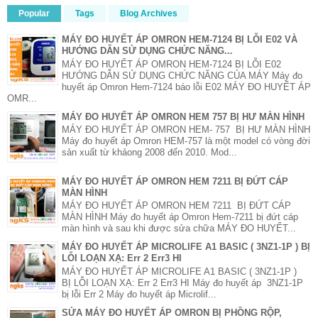
Popular
Tags
Blog Archives
MÁY ĐO HUYẾT ÁP OMRON HEM-7124 BỊ LỖI E02 VÀ
HƯỚNG DẪN SỬ DỤNG CHỨC NĂNG...
MÁY ĐO HUYẾT ÁP OMRON HEM-7124 BỊ LỖI E02
HƯỚNG DẪN SỬ DỤNG CHỨC NĂNG CỦA MÁY Máy đo
huyết áp Omron Hem-7124 báo lỗi E02 MÁY ĐO HUYẾT ÁP
OMR...
MÁY ĐO HUYẾT ÁP OMRON HEM 757 BỊ HƯ MÀN HÌNH
MÁY ĐO HUYẾT ÁP OMRON HEM- 757 BỊ HƯ MÀN HÌNH
Máy đo huyết áp Omron HEM-757 là một model có vòng đời
sản xuất từ khảong 2008 đến 2010. Mod...
MÁY ĐO HUYẾT ÁP OMRON HEM 7211 BỊ ĐỨT CÁP
MÀN HÌNH
MÁY ĐO HUYẾT ÁP OMRON HEM 7211 BỊ ĐỨT CÁP
MÀN HÌNH Máy đo huyết áp Omron Hem-7211 bị đứt cáp
màn hình và sau khi được sửa chữa MÁY ĐO HUYẾT...
MÁY ĐO HUYẾT ÁP MICROLIFE A1 BASIC ( 3NZ1-1P ) BỊ
LỖI LOẠN XẠ: Err 2 Err3 HI
MÁY ĐO HUYẾT ÁP MICROLIFE A1 BASIC ( 3NZ1-1P )
BỊ LỖI LOẠN XẠ: Err 2 Err3 HI Máy đo huyết áp 3NZ1-1P
bị lỗi Err 2 Máy đo huyết áp Microlif...
SỬA MÁY ĐO HUYẾT ÁP OMRON BỊ PHỒNG RỘP,