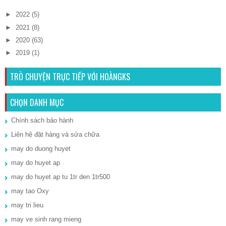
►
2022
(5)
►
2021
(8)
►
2020
(63)
►
2019
(1)
TRÒ CHUYỆN TRỰC TIẾP VỚI HOÀNGKS
CHỌN DANH MỤC
Chính sách bảo hành
Liên hệ đặt hàng và sửa chữa
may do duong huyet
may do huyet ap
may do huyet ap tu 1tr den 1tr500
may tao Oxy
may tri lieu
may ve sinh rang mieng