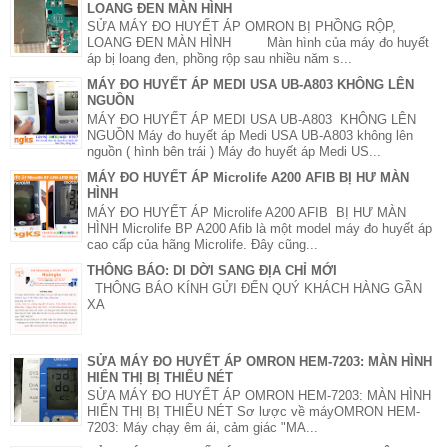
LOANG ĐEN MÀN HÌNH
SỬA MÁY ĐO HUYẾT ÁP OMRON BỊ PHỒNG RỘP,
LOANG ĐEN MÀN HÌNH Màn hình của máy đo huyết
áp bị loang đen, phồng rộp sau nhiều năm s...
MÁY ĐO HUYẾT ÁP MEDI USA UB-A803 KHÔNG LÊN
NGUỒN
MÁY ĐO HUYẾT ÁP MEDI USA UB-A803 KHÔNG LÊN
NGUỒN Máy đo huyết áp Medi USA UB-A803 không lên
nguồn ( hình bên trái ) Máy đo huyết áp Medi US...
MÁY ĐO HUYẾT ÁP Microlife A200 AFIB BỊ HƯ MÀN
HÌNH
MÁY ĐO HUYẾT ÁP Microlife A200 AFIB BỊ HƯ MÀN
HÌNH Microlife BP A200 Afib là một model máy đo huyết áp
cao cấp của hãng Microlife. Đây cũng...
THÔNG BÁO: DI DỜI SANG ĐỊA CHỈ MỚI
THÔNG BÁO KÍNH GỬI ĐẾN QUÝ KHÁCH HÀNG GẦN
XA
SỬA MÁY ĐO HUYẾT ÁP OMRON HEM-7203: MÀN HÌNH
HIỂN THỊ BỊ THIẾU NÉT
SỬA MÁY ĐO HUYẾT ÁP OMRON HEM-7203: MÀN HÌNH
HIỂN THỊ BỊ THIẾU NÉT Sơ lược về máyOMRON HEM-
7203: Máy chạy êm ái, cảm giác "MA...