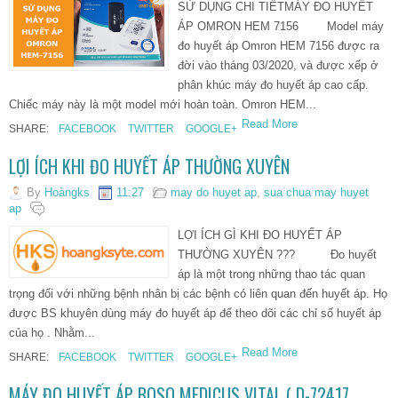
SỬ DỤNG CHI TIẾTMÁY ĐO HUYẾT
ÁP OMRON HEM 7156 Model máy
đo huyết áp Omron HEM 7156 được ra
đời vào tháng 03/2020, và được xếp ở
phân khúc máy đo huyết áp cao cấp.
Chiếc máy này là một model mới hoàn toàn. Omron HEM...
Read More
SHARE:
FACEBOOK
TWITTER
GOOGLE+
LỢI ÍCH KHI ĐO HUYẾT ÁP THƯỜNG XUYÊN
By
Hoàngks
11:27
may do huyet ap
,
sua chua may huyet
ap
LỢI ÍCH GÌ KHI ĐO HUYẾT ÁP
THƯỜNG XUYÊN ??? Đo huyết
áp là một trong những thao tác quan
trọng đối với những bệnh nhân bị các bệnh có liên quan đến huyết áp. Họ
được BS khuyên dùng máy đo huyết áp để theo dõi các chỉ số huyết áp
của họ . Nhằm...
Read More
SHARE:
FACEBOOK
TWITTER
GOOGLE+
MÁY ĐO HUYẾT ÁP BOSO MEDICUS VITAL ( D-72417