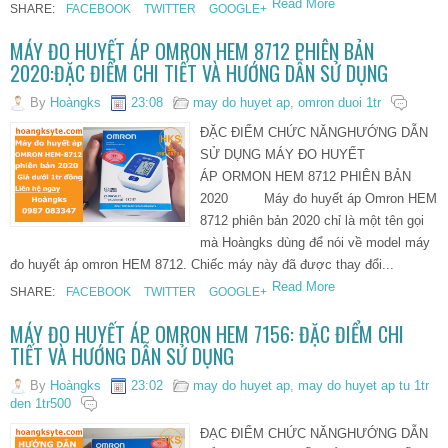
Read More
SHARE:
FACEBOOK
TWITTER
GOOGLE+
MÁY ĐO HUYẾT ÁP OMRON HEM 8712 PHIÊN BẢN
2020:ĐẶC ĐIỂM CHI TIẾT VÀ HƯỚNG DẪN SỬ DỤNG
By
Hoàngks
23:08
may do huyet ap
,
omron duoi 1tr
ĐẶC ĐIỂM CHỨC NĂNGHƯỚNG DẪN
SỬ DỤNG MÁY ĐO HUYẾT
ÁP ORMON HEM 8712 PHIÊN BẢN
2020 Máy đo huyết áp Omron HEM
8712 phiên bản 2020 chỉ là một tên gọi
mà Hoàngks dùng để nói về model máy
đo huyết áp omron HEM 8712. Chiếc máy này đã được thay đổi...
Read More
SHARE:
FACEBOOK
TWITTER
GOOGLE+
MÁY ĐO HUYẾT ÁP OMRON HEM 7156: ĐẶC ĐIỂM CHI
TIẾT VÀ HƯỚNG DẪN SỬ DỤNG
By
Hoàngks
23:02
may do huyet ap
,
may do huyet ap tu 1tr
den 1tr500
ĐẠC ĐIỂM CHỨC NĂNGHƯỚNG DẪN