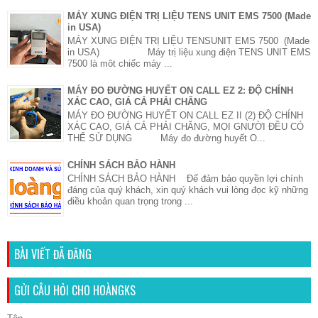
MÁY XUNG ĐIỆN TRỊ LIỆU TENS UNIT EMS 7500 (Made
in USA)
MÁY XUNG ĐIỆN TRỊ LIỆU TENSUNIT EMS 7500 (Made
in USA) Máy trị liệu xung điện TENS UNIT EMS
7500 là môt chiếc máy ...
MÁY ĐO ĐƯỜNG HUYẾT ON CALL EZ 2: ĐỘ CHÍNH
XÁC CAO, GIÁ CẢ PHẢI CHĂNG
MÁY ĐO ĐƯỜNG HUYẾT ON CALL EZ II (2) ĐỘ CHÍNH
XÁC CAO, GIÁ CẢ PHẢI CHĂNG, MỌI GNƯỜI ĐỀU CÓ
THỂ SỬ DỤNG Máy đo đường huyết O...
CHÍNH SÁCH BẢO HÀNH
CHÍNH SÁCH BẢO HÀNH Để đảm bảo quyền lợi chính
đáng của quý khách, xin quý khách vui lòng đọc kỹ những
điều khoản quan trọng trong ...
BÀI VIẾT ĐÃ ĐĂNG
GỬI CÂU HỎI CHO HOÀNGKS