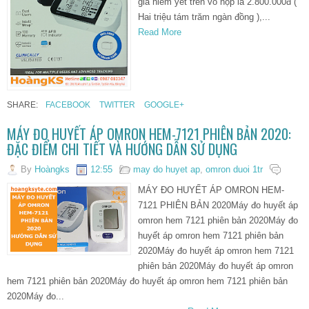
giá niêm yết trên vỏ hộp là 2.800.000đ (
Hai triệu tám trăm ngàn đồng ),...
Read More
SHARE:
FACEBOOK
TWITTER
GOOGLE+
MÁY ĐO HUYẾT ÁP OMRON HEM-7121 PHIÊN BẢN 2020:
ĐẶC ĐIỂM CHI TIẾT VÀ HƯỚNG DẪN SỬ DỤNG
By
Hoàngks
12:55
may do huyet ap
,
omron duoi 1tr
MÁY ĐO HUYẾT ÁP OMRON HEM-
7121 PHIÊN BẢN 2020Máy đo huyết áp
omron hem 7121 phiên bản 2020Máy đo
huyết áp omron hem 7121 phiên bản
2020Máy đo huyết áp omron hem 7121
phiên bản 2020Máy đo huyết áp omron
hem 7121 phiên bản 2020Máy đo huyết áp omron hem 7121 phiên bản
2020Máy đo...