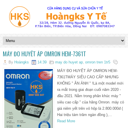
MÁY ĐO HUYẾT ÁP OMRON HEM-7361T
By
Hoàngks
14:39
may do huyet ap
,
omron tren 1tr5
MÁY ĐO HUYẾT ÁP OMRON HEM-
7361TMÁY SIÊU CAO CẤP NHƯNG
KHÔNG " ĂN ẢNH " !Là một model mới
ra mắt trong giai đoạn cuối năm 2020 -
đầu 2021. Nằm trong phân khúc máy "
siêu cao cấp " của hãng Omron. máy có
giá niêm yết trên vỏ hộp là 2.800.000đ (
Hai triệu tám trăm ngàn đồng ),...
Read More