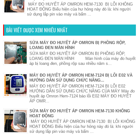
MÁY ĐO HUYẾT ÁP OMRON HEM-7130 BỊ LỖI KHÔNG
HOẠT ĐỘNG Biểu hiện của hư hỏng này đó là: khi người
sử dụng lắp pin vào máy và bấm ...
BÀI VIẾT ĐƯỢC XEM NHIỀU NHẤT
SỬA MÁY ĐO HUYẾT ÁP OMRON BỊ PHỒNG RỘP,
LOANG ĐEN MÀN HÌNH
SỬA MÁY ĐO HUYẾT ÁP OMRON BỊ PHỒNG RỘP,
LOANG ĐEN MÀN HÌNH Màn hình của máy đo huyết
áp bị loang đen, phồng rộp sau nhiều năm s...
MÁY ĐO HUYẾT ÁP OMRON HEM-7124 BỊ LỖI E02 VÀ
HƯỚNG DẪN SỬ DỤNG CHỨC NĂNG...
MÁY ĐO HUYẾT ÁP OMRON HEM-7124 BỊ LỖI E02
HƯỚNG DẪN SỬ DỤNG CHỨC NĂNG CỦA MÁY Máy đo
huyết áp Omron Hem-7124 báo lỗi E02 MÁY ĐO HUYẾT
ÁP OMR...
SỬA MÁY ĐO HUYẾT ÁP OMRON HEM-7130 KHÔNG
HOẠT ĐỘNG
MÁY ĐO HUYẾT ÁP OMRON HEM-7130 BỊ LỖI KHÔNG
HOẠT ĐỘNG Biểu hiện của hư hỏng này đó là: khi người
sử dụng lắp pin vào máy và bấm ...