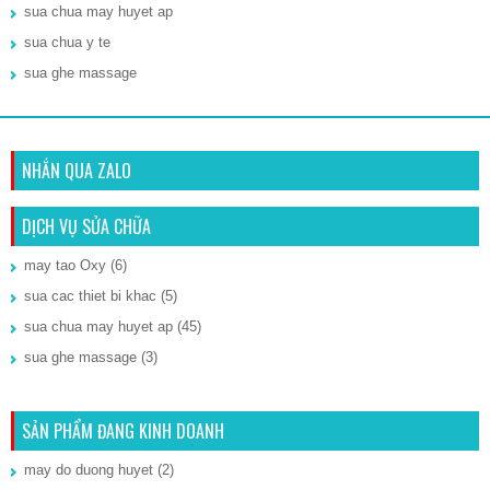
sua chua may huyet ap
sua chua y te
sua ghe massage
NHẮN QUA ZALO
DỊCH VỤ SỬA CHỮA
may tao Oxy
(6)
sua cac thiet bi khac
(5)
sua chua may huyet ap
(45)
sua ghe massage
(3)
SẢN PHẨM ĐANG KINH DOANH
may do duong huyet
(2)