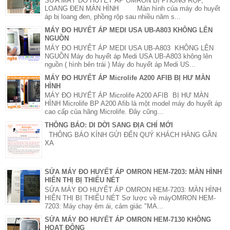
SỬA MÁY ĐO HUYẾT ÁP OMRON BỊ PHỒNG RỘP,
LOANG ĐEN MÀN HÌNH Màn hình của máy đo huyết
áp bị loang đen, phồng rộp sau nhiều năm s...
MÁY ĐO HUYẾT ÁP MEDI USA UB-A803 KHÔNG LÊN
NGUỒN
MÁY ĐO HUYẾT ÁP MEDI USA UB-A803 KHÔNG LÊN
NGUỒN Máy đo huyết áp Medi USA UB-A803 không lên
nguồn ( hình bên trái ) Máy đo huyết áp Medi US...
MÁY ĐO HUYẾT ÁP Microlife A200 AFIB BỊ HƯ MÀN
HÌNH
MÁY ĐO HUYẾT ÁP Microlife A200 AFIB BỊ HƯ MÀN
HÌNH Microlife BP A200 Afib là một model máy đo huyết áp
cao cấp của hãng Microlife. Đây cũng...
THÔNG BÁO: DI DỜI SANG ĐỊA CHỈ MỚI
THÔNG BÁO KÍNH GỬI ĐẾN QUÝ KHÁCH HÀNG GẦN
XA
SỬA MÁY ĐO HUYẾT ÁP OMRON HEM-7203: MÀN HÌNH
HIỂN THỊ BỊ THIẾU NÉT
SỬA MÁY ĐO HUYẾT ÁP OMRON HEM-7203: MÀN HÌNH
HIỂN THỊ BỊ THIẾU NÉT Sơ lược về máyOMRON HEM-
7203: Máy chạy êm ái, cảm giác "MA...
SỬA MÁY ĐO HUYẾT ÁP OMRON HEM-7130 KHÔNG
HOẠT ĐỘNG