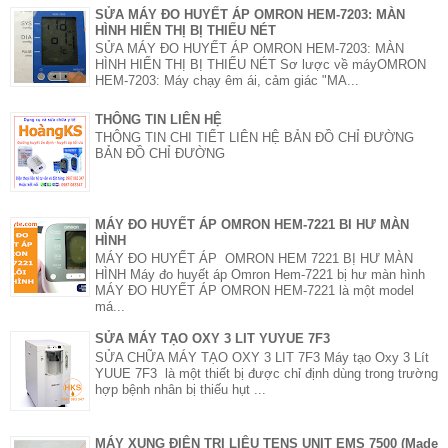
SỬA MÁY ĐO HUYẾT ÁP OMRON HEM-7203: MÀN
HÌNH HIỂN THỊ BỊ THIẾU NÉT
SỬA MÁY ĐO HUYẾT ÁP OMRON HEM-7203: MÀN
HÌNH HIỂN THỊ BỊ THIẾU NÉT Sơ lược về máyOMRON
HEM-7203: Máy chạy êm ái, cảm giác "MA...
THÔNG TIN LIÊN HỆ
THÔNG TIN CHI TIẾT LIÊN HỆ BẢN ĐỒ CHỈ ĐƯỜNG
BẢN ĐỒ CHỈ ĐƯỜNG
MÁY ĐO HUYẾT ÁP OMRON HEM-7221 BI HƯ MÀN
HÌNH
MÁY ĐO HUYẾT ÁP OMRON HEM 7221 BỊ HƯ MÀN
HÌNH Máy đo huyết áp Omron Hem-7221 bị hư màn hình
MÁY ĐO HUYẾT ÁP OMRON HEM-7221 là một model
má...
SỬA MÁY TẠO OXY 3 LIT YUYUE 7F3
SỬA CHỮA MÁY TẠO OXY 3 LIT 7F3 Máy tạo Oxy 3 Lít
YUUE 7F3 là một thiết bị được chỉ định dùng trong trường
hợp bệnh nhân bị thiếu hụt ...
MÁY XUNG ĐIỆN TRỊ LIỆU TENS UNIT EMS 7500 (Made