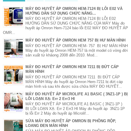
MÁY ĐO HUYẾT ÁP OMRON HEM-7124 BỊ LỖI E02 VÀ
HƯỚNG DẪN SỬ DỤNG CHỨC NĂNG...
MÁY ĐO HUYẾT ÁP OMRON HEM-7124 BỊ LỖI E02
HƯỚNG DẪN SỬ DỤNG CHỨC NĂNG CỦA MÁY Máy đo
huyết áp Omron Hem-7124 báo lỗi E02 MÁY ĐO HUYẾT ÁP
OMR...
MÁY ĐO HUYẾT ÁP OMRON HEM 757 BỊ HƯ MÀN HÌNH
MÁY ĐO HUYẾT ÁP OMRON HEM- 757 BỊ HƯ MÀN HÌNH
Máy đo huyết áp Omron HEM-757 là một model có vòng đời
sản xuất từ khảong 2008 đến 2010. Mod...
MÁY ĐO HUYẾT ÁP OMRON HEM 7211 BỊ ĐỨT CÁP
MÀN HÌNH
MÁY ĐO HUYẾT ÁP OMRON HEM 7211 BỊ ĐỨT CÁP
MÀN HÌNH Máy đo huyết áp Omron Hem-7211 bị đứt cáp
màn hình và sau khi được sửa chữa MÁY ĐO HUYẾT...
MÁY ĐO HUYẾT ÁP MICROLIFE A1 BASIC ( 3NZ1-1P ) BỊ
LỖI LOẠN XẠ: Err 2 Err3 HI
MÁY ĐO HUYẾT ÁP MICROLIFE A1 BASIC ( 3NZ1-1P )
BỊ LỖI LOẠN XẠ: Err 2 Err3 HI Máy đo huyết áp 3NZ1-1P
bị lỗi Err 2 Máy đo huyết áp Microlif...
SỬA MÁY ĐO HUYẾT ÁP OMRON BỊ PHỒNG RỘP,
LOANG ĐEN MÀN HÌNH