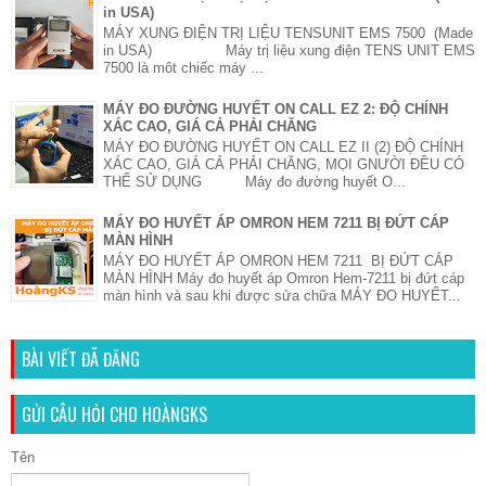
in USA)
MÁY XUNG ĐIỆN TRỊ LIỆU TENSUNIT EMS 7500 (Made
in USA) Máy trị liệu xung điện TENS UNIT EMS
7500 là môt chiếc máy ...
MÁY ĐO ĐƯỜNG HUYẾT ON CALL EZ 2: ĐỘ CHÍNH
XÁC CAO, GIÁ CẢ PHẢI CHĂNG
MÁY ĐO ĐƯỜNG HUYẾT ON CALL EZ II (2) ĐỘ CHÍNH
XÁC CAO, GIÁ CẢ PHẢI CHĂNG, MỌI GNƯỜI ĐỀU CÓ
THỂ SỬ DỤNG Máy đo đường huyết O...
MÁY ĐO HUYẾT ÁP OMRON HEM 7211 BỊ ĐỨT CÁP
MÀN HÌNH
MÁY ĐO HUYẾT ÁP OMRON HEM 7211 BỊ ĐỨT CÁP
MÀN HÌNH Máy đo huyết áp Omron Hem-7211 bị đứt cáp
màn hình và sau khi được sửa chữa MÁY ĐO HUYẾT...
BÀI VIẾT ĐÃ ĐĂNG
GỬI CÂU HỎI CHO HOÀNGKS
Tên