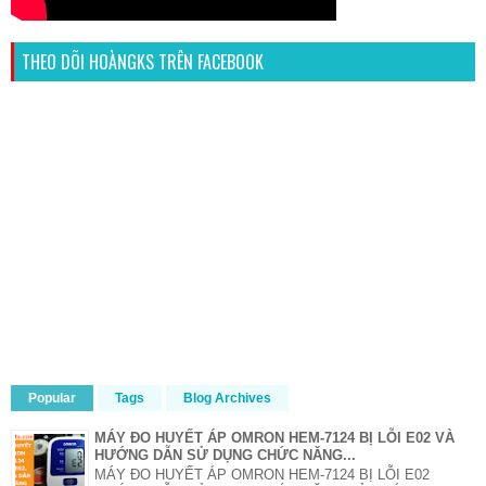
THEO DÕI HOÀNGKS TRÊN FACEBOOK
Popular
Tags
Blog Archives
MÁY ĐO HUYẾT ÁP OMRON HEM-7124 BỊ LỖI E02 VÀ
HƯỚNG DẪN SỬ DỤNG CHỨC NĂNG...
MÁY ĐO HUYẾT ÁP OMRON HEM-7124 BỊ LỖI E02