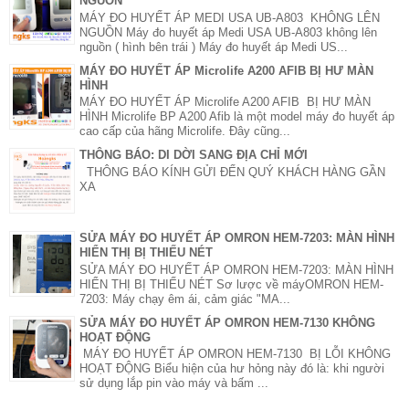
NGUỒN
MÁY ĐO HUYẾT ÁP MEDI USA UB-A803 KHÔNG LÊN
NGUỒN Máy đo huyết áp Medi USA UB-A803 không lên
nguồn ( hình bên trái ) Máy đo huyết áp Medi US...
MÁY ĐO HUYẾT ÁP Microlife A200 AFIB BỊ HƯ MÀN
HÌNH
MÁY ĐO HUYẾT ÁP Microlife A200 AFIB BỊ HƯ MÀN
HÌNH Microlife BP A200 Afib là một model máy đo huyết áp
cao cấp của hãng Microlife. Đây cũng...
THÔNG BÁO: DI DỜI SANG ĐỊA CHỈ MỚI
THÔNG BÁO KÍNH GỬI ĐẾN QUÝ KHÁCH HÀNG GẦN
XA
SỬA MÁY ĐO HUYẾT ÁP OMRON HEM-7203: MÀN HÌNH
HIỂN THỊ BỊ THIẾU NÉT
SỬA MÁY ĐO HUYẾT ÁP OMRON HEM-7203: MÀN HÌNH
HIỂN THỊ BỊ THIẾU NÉT Sơ lược về máyOMRON HEM-
7203: Máy chạy êm ái, cảm giác "MA...
SỬA MÁY ĐO HUYẾT ÁP OMRON HEM-7130 KHÔNG
HOẠT ĐỘNG
MÁY ĐO HUYẾT ÁP OMRON HEM-7130 BỊ LỖI KHÔNG
HOẠT ĐỘNG Biểu hiện của hư hỏng này đó là: khi người
sử dụng lắp pin vào máy và bấm ...