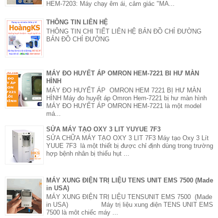
HEM-7203: Máy chạy êm ái, cảm giác "MA...
THÔNG TIN LIÊN HỆ
THÔNG TIN CHI TIẾT LIÊN HỆ BẢN ĐỒ CHỈ ĐƯỜNG
BẢN ĐỒ CHỈ ĐƯỜNG
MÁY ĐO HUYẾT ÁP OMRON HEM-7221 BI HƯ MÀN
HÌNH
MÁY ĐO HUYẾT ÁP OMRON HEM 7221 BỊ HƯ MÀN
HÌNH Máy đo huyết áp Omron Hem-7221 bị hư màn hình
MÁY ĐO HUYẾT ÁP OMRON HEM-7221 là một model
má...
SỬA MÁY TẠO OXY 3 LIT YUYUE 7F3
SỬA CHỮA MÁY TẠO OXY 3 LIT 7F3 Máy tạo Oxy 3 Lít
YUUE 7F3 là một thiết bị được chỉ định dùng trong trường
hợp bệnh nhân bị thiếu hụt ...
MÁY XUNG ĐIỆN TRỊ LIỆU TENS UNIT EMS 7500 (Made
in USA)
MÁY XUNG ĐIỆN TRỊ LIỆU TENSUNIT EMS 7500 (Made
in USA) Máy trị liệu xung điện TENS UNIT EMS
7500 là môt chiếc máy ...