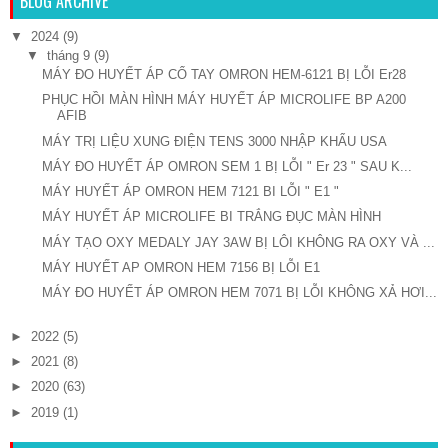
BLOG ARCHIVE
▼
2024
(9)
▼
tháng 9
(9)
MÁY ĐO HUYẾT ÁP CỔ TAY OMRON HEM-6121 BỊ LỖI Er28
PHỤC HỒI MÀN HÌNH MÁY HUYẾT ÁP MICROLIFE BP A200
AFIB
MÁY TRỊ LIỆU XUNG ĐIỆN TENS 3000 NHẬP KHẨU USA
MÁY ĐO HUYẾT ÁP OMRON SEM 1 BỊ LỖI " Er 23 " SAU K...
MÁY HUYẾT ÁP OMRON HEM 7121 BI LỖI " E1 "
MÁY HUYẾT ÁP MICROLIFE BI TRẮNG ĐỤC MÀN HÌNH
MÁY TẠO OXY MEDALY JAY 3AW BỊ LÔI KHÔNG RA OXY VÀ ...
MÁY HUYẾT AP OMRON HEM 7156 BỊ LỖI E1
MÁY ĐO HUYẾT ÁP OMRON HEM 7071 BỊ LỖI KHÔNG XẢ HƠI...
►
2022
(5)
►
2021
(8)
►
2020
(63)
►
2019
(1)