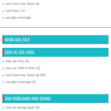
sua chua may huyet ap
sua chua y te
sua ghe massage
NHẮN QUA ZALO
DỊCH VỤ SỬA CHỮA
may tao Oxy
(6)
sua cac thiet bi khac
(5)
sua chua may huyet ap
(45)
sua ghe massage
(3)
SẢN PHẨM ĐANG KINH DOANH
may do duong huyet
(2)