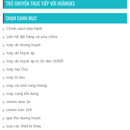
TRÒ CHUYỆN TRỰC TIẾP VỚI HOÀNGKS
CHỌN DANH MỤC
Chính sách bảo hành
Liên hệ đặt hàng và sửa chữa
may do duong huyet
may do huyet ap
may do huyet ap tu 1tr den 1tr500
may tao Oxy
may tri lieu
may ve sinh rang mieng
may xong khi dung
omron duoi 1tr
omron tren 1tr5
que thu duong huyet
sua cac thiet bi khac