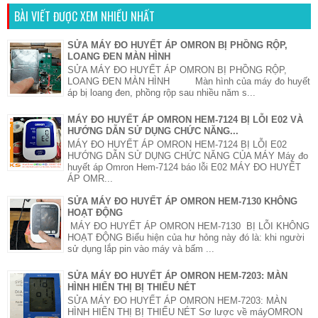
BÀI VIẾT ĐƯỢC XEM NHIỀU NHẤT
SỬA MÁY ĐO HUYẾT ÁP OMRON BỊ PHỒNG RỘP,
LOANG ĐEN MÀN HÌNH
SỬA MÁY ĐO HUYẾT ÁP OMRON BỊ PHỒNG RỘP,
LOANG ĐEN MÀN HÌNH Màn hình của máy đo huyết
áp bị loang đen, phồng rộp sau nhiều năm s...
MÁY ĐO HUYẾT ÁP OMRON HEM-7124 BỊ LỖI E02 VÀ
HƯỚNG DẪN SỬ DỤNG CHỨC NĂNG...
MÁY ĐO HUYẾT ÁP OMRON HEM-7124 BỊ LỖI E02
HƯỚNG DẪN SỬ DỤNG CHỨC NĂNG CỦA MÁY Máy đo
huyết áp Omron Hem-7124 báo lỗi E02 MÁY ĐO HUYẾT
ÁP OMR...
SỬA MÁY ĐO HUYẾT ÁP OMRON HEM-7130 KHÔNG
HOẠT ĐỘNG
MÁY ĐO HUYẾT ÁP OMRON HEM-7130 BỊ LỖI KHÔNG
HOẠT ĐỘNG Biểu hiện của hư hỏng này đó là: khi người
sử dụng lắp pin vào máy và bấm ...
SỬA MÁY ĐO HUYẾT ÁP OMRON HEM-7203: MÀN
HÌNH HIỂN THỊ BỊ THIẾU NÉT
SỬA MÁY ĐO HUYẾT ÁP OMRON HEM-7203: MÀN
HÌNH HIỂN THỊ BỊ THIẾU NÉT Sơ lược về máyOMRON