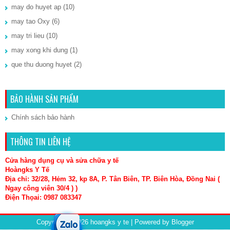
may do huyet ap
(10)
may tao Oxy
(6)
may tri lieu
(10)
may xong khi dung
(1)
que thu duong huyet
(2)
BẢO HÀNH SẢN PHẨM
Chính sách bảo hành
THÔNG TIN LIÊN HỆ
Cửa hàng dụng cụ và sửa chữa y tế
Hoàngks Y Tế
Địa chỉ: 32/28, Hẻm 32, kp 8A, P. Tân Biên, TP. Biên Hòa, Đồng Nai (
Ngay công viên 30/4 ) )
Điện Thọai: 0987 083347
Copyright ©
2026
hoangks y te
| Powered by
Blogger