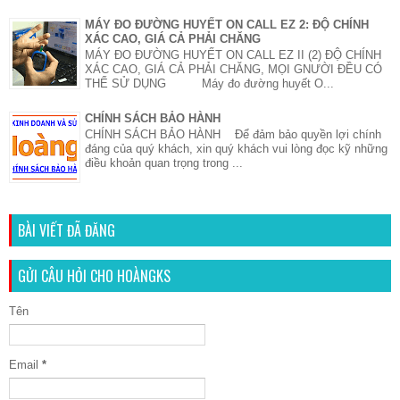
MÁY ĐO ĐƯỜNG HUYẾT ON CALL EZ 2: ĐỘ CHÍNH
XÁC CAO, GIÁ CẢ PHẢI CHĂNG
MÁY ĐO ĐƯỜNG HUYẾT ON CALL EZ II (2) ĐỘ CHÍNH
XÁC CAO, GIÁ CẢ PHẢI CHĂNG, MỌI GNƯỜI ĐỀU CÓ
THỂ SỬ DỤNG Máy đo đường huyết O...
CHÍNH SÁCH BẢO HÀNH
CHÍNH SÁCH BẢO HÀNH Để đảm bảo quyền lợi chính
đáng của quý khách, xin quý khách vui lòng đọc kỹ những
điều khoản quan trọng trong ...
BÀI VIẾT ĐÃ ĐĂNG
GỬI CÂU HỎI CHO HOÀNGKS
Tên
Email
*