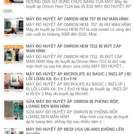
HƯỚNG DẪN SỬ DỤNG CHỨC NĂNG CỦA MÁY Máy đo
huyết áp Omron Hem-7124 báo lỗi E02 MÁY ĐO HUYẾT ÁP
OMR...
MÁY ĐO HUYẾT ÁP OMRON HEM 757 BỊ HƯ MÀN HÌNH
MÁY ĐO HUYẾT ÁP OMRON HEM- 757 BỊ HƯ MÀN HÌNH
Máy đo huyết áp Omron HEM-757 là một model có vòng đời
sản xuất từ khảong 2008 đến 2010. Mod...
MÁY ĐO HUYẾT ÁP OMRON HEM 7211 BỊ ĐỨT CÁP
MÀN HÌNH
MÁY ĐO HUYẾT ÁP OMRON HEM 7211 BỊ ĐỨT CÁP
MÀN HÌNH Máy đo huyết áp Omron Hem-7211 bị đứt cáp
màn hình và sau khi được sửa chữa MÁY ĐO HUYẾT...
MÁY ĐO HUYẾT ÁP MICROLIFE A1 BASIC ( 3NZ1-1P ) BỊ
LỖI LOẠN XẠ: Err 2 Err3 HI
MÁY ĐO HUYẾT ÁP MICROLIFE A1 BASIC ( 3NZ1-1P )
BỊ LỖI LOẠN XẠ: Err 2 Err3 HI Máy đo huyết áp 3NZ1-1P
bị lỗi Err 2 Máy đo huyết áp Microlif...
SỬA MÁY ĐO HUYẾT ÁP OMRON BỊ PHỒNG RỘP,
LOANG ĐEN MÀN HÌNH
SỬA MÁY ĐO HUYẾT ÁP OMRON BỊ PHỒNG RỘP,
LOANG ĐEN MÀN HÌNH Màn hình của máy đo huyết
áp bị loang đen, phồng rộp sau nhiều năm s...
MÁY ĐO HUYẾT ÁP MEDI USA UB-A803 KHÔNG LÊN