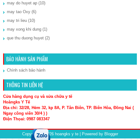
may do huyet ap
(10)
may tao Oxy
(6)
may tri lieu
(10)
may xong khi dung
(1)
que thu duong huyet
(2)
BẢO HÀNH SẢN PHẨM
Chính sách bảo hành
THÔNG TIN LIÊN HỆ
Cửa hàng dụng cụ và sửa chữa y tế
Hoàngks Y Tế
Địa chỉ: 32/28, Hẻm 32, kp 8A, P. Tân Biên, TP. Biên Hòa, Đồng Nai (
Ngay công viên 30/4 ) )
Điện Thọai: 0987 083347
Copyright ©
2026
hoangks y te
| Powered by
Blogger