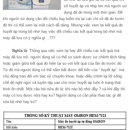
số huyết áp và nhịp tim mà người sử
dụng đã đo trong một thời gian. Để
khi người sử dụng cần đối chiếu hay kiểm tra lại các chỉ số đã đo trước
đó thì có thể xem lại một cách dễ dàng. Nhưng việc xem lại kết quả đo
huyết áp trong bộ nhớ hay việc đối chiếu các kết quả trong bộ nhớ mà
máy đã lưu có ý nghĩa gì…???
Nghĩa là
: Thông qua việc xem lại hay đối chiếu các kết quả mà
máy đã lưu trữ, người dùng sẽ có thể so sánh được sự chênh lệch tăng
hoặc giảm giữa kết quả đo hiện tại so với kết quả của lần đo trước đó.
Từ đó mà người dùng có thể nắm bắt được diễ tiến của “ huyết áp” mà
chủ động trao đổi với bác sỹ chuyên khoa, hoặc điều chỉnh lại lối sống,
chế độ nghỉ ngơi và luyện tập sao cho mức huyết áp luôn ở trạng thái
bình ổn nhất. Môt câu hỏi nữa đó là: khi nào bộ nhớ đầy ? và khi đầy thì
máy có lưu được nữa hay ko? Người dùng có cần phải thao tác gì để
xóa bộ nhớ hay ko?