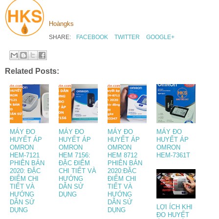
Hoàngks
SHARE:
FACEBOOK
TWITTER
GOOGLE+
Related Posts:
MÁY ĐO
MÁY ĐO
MÁY ĐO
MÁY ĐO
HUYẾT ÁP
HUYẾT ÁP
HUYẾT ÁP
HUYẾT ÁP
OMRON
OMRON
OMRON
OMRON
HEM-7121
HEM 7156:
HEM 8712
HEM-7361T
PHIÊN BẢN
ĐẶC ĐIỂM
PHIÊN BẢN
2020: ĐẶC
CHI TIẾT VÀ
2020:ĐẶC
ĐIỂM CHI
HƯỚNG
ĐIỂM CHI
TIẾT VÀ
DẪN SỬ
TIẾT VÀ
HƯỚNG
DỤNG
HƯỚNG
DẪN SỬ
DẪN SỬ
LỢI ÍCH KHI
DỤNG
DỤNG
ĐO HUYẾT