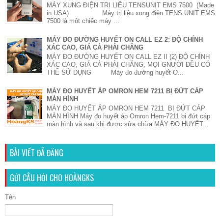
MÁY XUNG ĐIỆN TRỊ LIỆU TENSUNIT EMS 7500 (Made
in USA) Máy trị liệu xung điện TENS UNIT EMS
7500 là môt chiếc máy ...
MÁY ĐO ĐƯỜNG HUYẾT ON CALL EZ 2: ĐỘ CHÍNH
XÁC CAO, GIÁ CẢ PHẢI CHĂNG
MÁY ĐO ĐƯỜNG HUYẾT ON CALL EZ II (2) ĐỘ CHÍNH
XÁC CAO, GIÁ CẢ PHẢI CHĂNG, MỌI GNƯỜI ĐỀU CÓ
THỂ SỬ DỤNG Máy đo đường huyết O...
MÁY ĐO HUYẾT ÁP OMRON HEM 7211 BỊ ĐỨT CÁP
MÀN HÌNH
MÁY ĐO HUYẾT ÁP OMRON HEM 7211 BỊ ĐỨT CÁP
MÀN HÌNH Máy đo huyết áp Omron Hem-7211 bị đứt cáp
màn hình và sau khi được sửa chữa MÁY ĐO HUYẾT...
BÀI VIẾT ĐÃ ĐĂNG
GỬI CÂU HỎI CHO HOÀNGKS
Tên