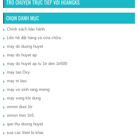
TRÒ CHUYỆN TRỰC TIẾP VỚI HOÀNGKS
CHỌN DANH MỤC
Chính sách bảo hành
Liên hệ đặt hàng và sửa chữa
may do duong huyet
may do huyet ap
may do huyet ap tu 1tr den 1tr500
may tao Oxy
may tri lieu
may ve sinh rang mieng
may xong khi dung
omron duoi 1tr
omron tren 1tr5
que thu duong huyet
sua cac thiet bi khac