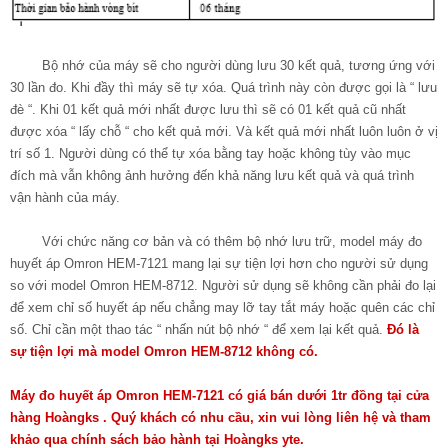
Bộ nhớ của máy sẽ cho người dùng lưu 30 kết quả, tương ứng với
30 lần đo. Khi đầy thì máy sẽ tự xóa. Quá trình này còn được gọi là “ lưu
đè “. Khi 01 kết quả mới nhất được lưu thì sẽ có 01 kết quả cũ nhất
được xóa “ lấy chỗ “ cho kết quả mới. Và kết quả mới nhất luôn luôn ở vị
trí số 1. Người dùng có thể tự xóa bằng tay hoặc không tùy vào mục
đích mà vẫn không ảnh hưởng đến khả năng lưu kết quả và quá trình
vận hành của máy.
Với chức năng cơ bản và có thêm bộ nhớ lưu trữ, model máy đo
huyết áp Omron HEM-7121 mang lại sự tiện lợi hơn cho người sử dụng
so với model Omron HEM-8712. Người sử dụng sẽ không cần phải đo lại
để xem chỉ số huyết áp nếu chẳng may lỡ tay tắt máy hoặc quên các chỉ
số. Chỉ cần một thao tác “ nhấn nút bộ nhớ “ để xem lại kết quả.
Đó là
sự tiện lợi mà model Omron HEM-8712 không có.
Máy đo huyết áp Omron HEM-7121 có giá bán dưới 1tr đồng tại cửa
hàng Hoàngks . Quý khách có nhu cầu, xin vui lòng liên hệ và tham
khảo qua chính sách bảo hành tại Hoàngks yte.