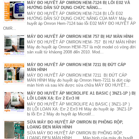
MÁY ĐO HUYẾT ÁP OMRON HEM-7124 BỊ LỖI E02 VÀ
HƯỚNG DẪN SỬ DỤNG CHỨC NĂNG...
MÁY ĐO HUYẾT ÁP OMRON HEM-7124 BỊ LỖI E02
HƯỚNG DẪN SỬ DỤNG CHỨC NĂNG CỦA MÁY Máy đo
huyết áp Omron Hem-7124 báo lỗi E02 MÁY ĐO HUYẾT ÁP
OMR...
MÁY ĐO HUYẾT ÁP OMRON HEM 757 BỊ HƯ MÀN HÌNH
MÁY ĐO HUYẾT ÁP OMRON HEM- 757 BỊ HƯ MÀN HÌNH
Máy đo huyết áp Omron HEM-757 là một model có vòng đời
sản xuất từ khảong 2008 đến 2010. Mod...
MÁY ĐO HUYẾT ÁP OMRON HEM 7211 BỊ ĐỨT CÁP
MÀN HÌNH
MÁY ĐO HUYẾT ÁP OMRON HEM 7211 BỊ ĐỨT CÁP
MÀN HÌNH Máy đo huyết áp Omron Hem-7211 bị đứt cáp
màn hình và sau khi được sửa chữa MÁY ĐO HUYẾT...
MÁY ĐO HUYẾT ÁP MICROLIFE A1 BASIC ( 3NZ1-1P ) BỊ
LỖI LOẠN XẠ: Err 2 Err3 HI
MÁY ĐO HUYẾT ÁP MICROLIFE A1 BASIC ( 3NZ1-1P )
BỊ LỖI LOẠN XẠ: Err 2 Err3 HI Máy đo huyết áp 3NZ1-1P
bị lỗi Err 2 Máy đo huyết áp Microlif...
SỬA MÁY ĐO HUYẾT ÁP OMRON BỊ PHỒNG RỘP,
LOANG ĐEN MÀN HÌNH
SỬA MÁY ĐO HUYẾT ÁP OMRON BỊ PHỒNG RỘP,
LOANG ĐEN MÀN HÌNH Màn hình của máy đo huyết