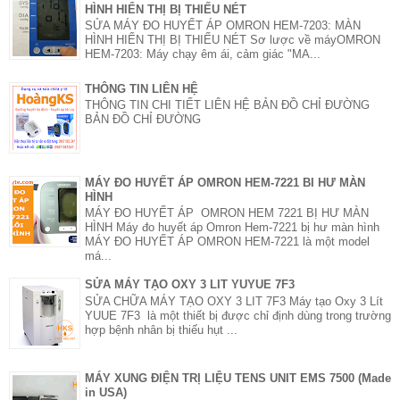
HÌNH HIỂN THỊ BỊ THIẾU NÉT
SỬA MÁY ĐO HUYẾT ÁP OMRON HEM-7203: MÀN
HÌNH HIỂN THỊ BỊ THIẾU NÉT Sơ lược về máyOMRON
HEM-7203: Máy chạy êm ái, cảm giác "MA...
THÔNG TIN LIÊN HỆ
THÔNG TIN CHI TIẾT LIÊN HỆ BẢN ĐỒ CHỈ ĐƯỜNG
BẢN ĐỒ CHỈ ĐƯỜNG
MÁY ĐO HUYẾT ÁP OMRON HEM-7221 BI HƯ MÀN
HÌNH
MÁY ĐO HUYẾT ÁP OMRON HEM 7221 BỊ HƯ MÀN
HÌNH Máy đo huyết áp Omron Hem-7221 bị hư màn hình
MÁY ĐO HUYẾT ÁP OMRON HEM-7221 là một model
má...
SỬA MÁY TẠO OXY 3 LIT YUYUE 7F3
SỬA CHỮA MÁY TẠO OXY 3 LIT 7F3 Máy tạo Oxy 3 Lít
YUUE 7F3 là một thiết bị được chỉ định dùng trong trường
hợp bệnh nhân bị thiếu hụt ...
MÁY XUNG ĐIỆN TRỊ LIỆU TENS UNIT EMS 7500 (Made
in USA)