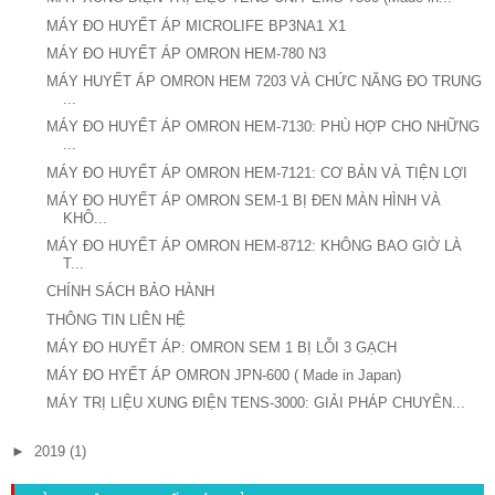
MÁY ĐO HUYẾT ÁP MICROLIFE BP3NA1 X1
MÁY ĐO HUYẾT ÁP OMRON HEM-780 N3
MÁY HUYẾT ÁP OMRON HEM 7203 VÀ CHỨC NĂNG ĐO TRUNG
...
MÁY ĐO HUYẾT ÁP OMRON HEM-7130: PHÙ HỢP CHO NHỮNG
...
MÁY ĐO HUYẾT ÁP OMRON HEM-7121: CƠ BẢN VÀ TIỆN LỢI
MÁY ĐO HUYẾT ÁP OMRON SEM-1 BỊ ĐEN MÀN HÌNH VÀ
KHÔ...
MÁY ĐO HUYẾT ÁP OMRON HEM-8712: KHÔNG BAO GIỜ LÀ
T...
CHÍNH SÁCH BẢO HÀNH
THÔNG TIN LIÊN HỆ
MÁY ĐO HUYẾT ÁP: OMRON SEM 1 BỊ LỖI 3 GẠCH
MÁY ĐO HYẾT ÁP OMRON JPN-600 ( Made in Japan)
MÁY TRỊ LIỆU XUNG ĐIỆN TENS-3000: GIẢI PHÁP CHUYÊN...
►
2019
(1)