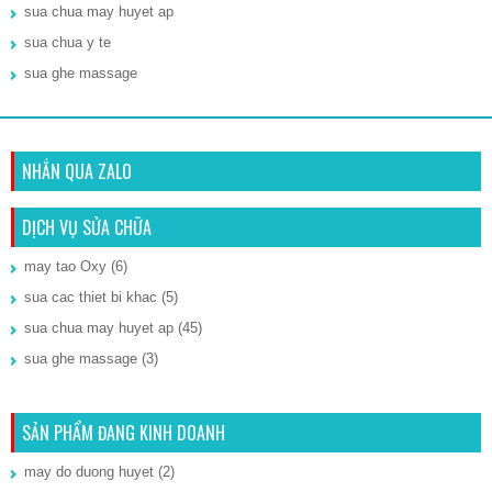
sua chua may huyet ap
sua chua y te
sua ghe massage
NHẮN QUA ZALO
DỊCH VỤ SỬA CHỮA
may tao Oxy
(6)
sua cac thiet bi khac
(5)
sua chua may huyet ap
(45)
sua ghe massage
(3)
SẢN PHẨM ĐANG KINH DOANH
may do duong huyet
(2)