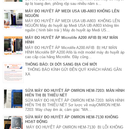
áp bị loang đen, phồng rộp sau nhiều năm s...
MÁY ĐO HUYẾT ÁP MEDI USA UB-A803 KHÔNG LÊN
NGUỒN
MÁY ĐO HUYẾT ÁP MEDI USA UB-A803 KHÔNG LÊN
NGUỒN Máy đo huyết áp Medi USA UB-A803 không lên
nguồn ( hình bên trái ) Máy đo huyết áp Medi US...
MÁY ĐO HUYẾT ÁP Microlife A200 AFIB BỊ HƯ MÀN
HÌNH
MÁY ĐO HUYẾT ÁP Microlife A200 AFIB BỊ HƯ MÀN
HÌNH Microlife BP A200 Afib là một model máy đo huyết áp
cao cấp của hãng Microlife. Đây cũng...
THÔNG BÁO: DI DỜI SANG ĐỊA CHỈ MỚI
THÔNG BÁO KÍNH GỬI ĐẾN QUÝ KHÁCH HÀNG GẦN
XA
SỬA MÁY ĐO HUYẾT ÁP OMRON HEM-7203: MÀN HÌNH
HIỂN THỊ BỊ THIẾU NÉT
SỬA MÁY ĐO HUYẾT ÁP OMRON HEM-7203: MÀN HÌNH
HIỂN THỊ BỊ THIẾU NÉT Sơ lược về máyOMRON HEM-
7203: Máy chạy êm ái, cảm giác "MA...
SỬA MÁY ĐO HUYẾT ÁP OMRON HEM-7130 KHÔNG
HOẠT ĐỘNG
MÁY ĐO HUYẾT ÁP OMRON HEM-7130 BỊ LỖI KHÔNG