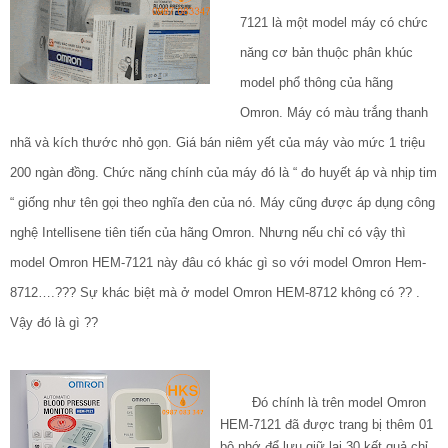
7121 là một model máy có chức
năng cơ bản thuộc phân khúc
model phổ thông của hãng
Omron. Máy có màu trắng thanh
nhã và kích thước nhỏ gọn. Giá bán niêm yết của máy vào mức 1 triệu
200 ngàn đồng. Chức năng chính của máy đó là “ đo huyết áp và nhịp tim
“ giống như tên gọi theo nghĩa đen của nó. Máy cũng được áp dụng công
nghệ Intellisene tiên tiến của hãng Omron. Nhưng nếu chỉ có vậy thì
model Omron HEM-7121 này đâu có khác gì so với model Omron Hem-
8712….??? Sự khác biệt mà ở model Omron HEM-8712 không có ?? .
Vậy đó là gì ??
Đó chính là trên model Omron
HEM-7121 đã được trang bị thêm 01
bộ nhớ để lưu giữ lại 30 kết quả chỉ