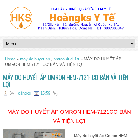
Home
»
may do huyet ap
,
omron duoi 1tr
» MÁY ĐO HUYẾT ÁP
OMRON HEM-7121: CƠ BẢN VÀ TIỆN LỢI
MÁY ĐO HUYẾT ÁP OMRON HEM-7121: CƠ BẢN VÀ TIỆN
LỢI
By
Hoàngks
15:59
MÁY ĐO HUYẾT ÁP OMRON HEM-7121
CƠ BẢN
VÀ TIỆN LỢI
Máy đo huyết áp Omron HEM-