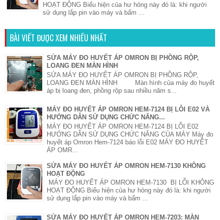
HOẠT ĐỘNG Biểu hiện của hư hỏng này đó là: khi người
sử dụng lắp pin vào máy và bấm ...
BÀI VIẾT ĐƯỢC XEM NHIỀU NHẤT
SỬA MÁY ĐO HUYẾT ÁP OMRON BỊ PHỒNG RỘP,
LOANG ĐEN MÀN HÌNH
SỬA MÁY ĐO HUYẾT ÁP OMRON BỊ PHỒNG RỘP,
LOANG ĐEN MÀN HÌNH Màn hình của máy đo huyết
áp bị loang đen, phồng rộp sau nhiều năm s...
MÁY ĐO HUYẾT ÁP OMRON HEM-7124 BỊ LỖI E02 VÀ
HƯỚNG DẪN SỬ DỤNG CHỨC NĂNG...
MÁY ĐO HUYẾT ÁP OMRON HEM-7124 BỊ LỖI E02
HƯỚNG DẪN SỬ DỤNG CHỨC NĂNG CỦA MÁY Máy đo
huyết áp Omron Hem-7124 báo lỗi E02 MÁY ĐO HUYẾT
ÁP OMR...
SỬA MÁY ĐO HUYẾT ÁP OMRON HEM-7130 KHÔNG
HOẠT ĐỘNG
MÁY ĐO HUYẾT ÁP OMRON HEM-7130 BỊ LỖI KHÔNG
HOẠT ĐỘNG Biểu hiện của hư hỏng này đó là: khi người
sử dụng lắp pin vào máy và bấm ...
SỬA MÁY ĐO HUYẾT ÁP OMRON HEM-7203: MÀN