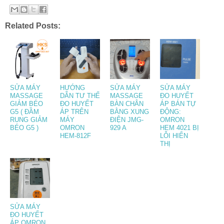
Related Posts:
SỬA MÁY
HƯỚNG
SỬA MÁY
SỬA MÁY
MASSAGE
DẪN TƯ THẾ
MASSAGE
ĐO HUYẾT
GIẢM BÉO
ĐO HUYẾT
BÀN CHÂN
ÁP BÁN TỰ
G5 ( ĐẦM
ÁP TRÊN
BẰNG XUNG
ĐỘNG:
RUNG GIẢM
MÁY
ĐIỆN JMG-
OMRON
BÉO G5 )
OMRON
929 A
HEM 4021 BỊ
HEM-812F
LỖI HIỂN
THỊ
SỬA MÁY
ĐO HUYẾT
ÁP OMRON