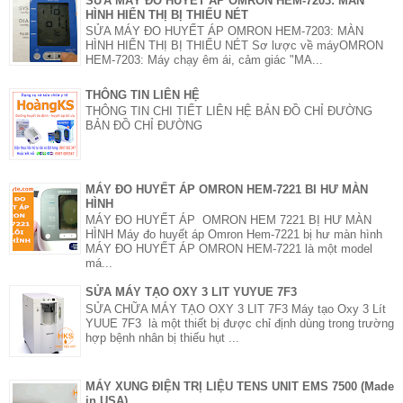
SỬA MÁY ĐO HUYẾT ÁP OMRON HEM-7203: MÀN
HÌNH HIỂN THỊ BỊ THIẾU NÉT
SỬA MÁY ĐO HUYẾT ÁP OMRON HEM-7203: MÀN
HÌNH HIỂN THỊ BỊ THIẾU NÉT Sơ lược về máyOMRON
HEM-7203: Máy chạy êm ái, cảm giác "MA...
THÔNG TIN LIÊN HỆ
THÔNG TIN CHI TIẾT LIÊN HỆ BẢN ĐỒ CHỈ ĐƯỜNG
BẢN ĐỒ CHỈ ĐƯỜNG
MÁY ĐO HUYẾT ÁP OMRON HEM-7221 BI HƯ MÀN
HÌNH
MÁY ĐO HUYẾT ÁP OMRON HEM 7221 BỊ HƯ MÀN
HÌNH Máy đo huyết áp Omron Hem-7221 bị hư màn hình
MÁY ĐO HUYẾT ÁP OMRON HEM-7221 là một model
má...
SỬA MÁY TẠO OXY 3 LIT YUYUE 7F3
SỬA CHỮA MÁY TẠO OXY 3 LIT 7F3 Máy tạo Oxy 3 Lít
YUUE 7F3 là một thiết bị được chỉ định dùng trong trường
hợp bệnh nhân bị thiếu hụt ...
MÁY XUNG ĐIỆN TRỊ LIỆU TENS UNIT EMS 7500 (Made
in USA)