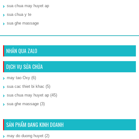
sua chua may huyet ap
sua chua y te
sua ghe massage
NHẮN QUA ZALO
DỊCH VỤ SỬA CHỮA
may tao Oxy
(6)
sua cac thiet bi khac
(5)
sua chua may huyet ap
(45)
sua ghe massage
(3)
SẢN PHẨM ĐANG KINH DOANH
may do duong huyet
(2)