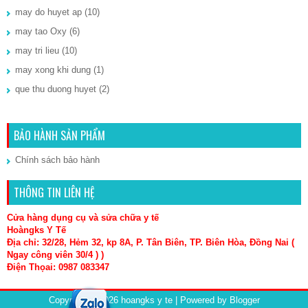
may do huyet ap
(10)
may tao Oxy
(6)
may tri lieu
(10)
may xong khi dung
(1)
que thu duong huyet
(2)
BẢO HÀNH SẢN PHẨM
Chính sách bảo hành
THÔNG TIN LIÊN HỆ
Cửa hàng dụng cụ và sửa chữa y tế
Hoàngks Y Tế
Địa chỉ: 32/28, Hẻm 32, kp 8A, P. Tân Biên, TP. Biên Hòa, Đồng Nai (
Ngay công viên 30/4 ) )
Điện Thọai: 0987 083347
Copyright ©
2026
hoangks y te
| Powered by
Blogger