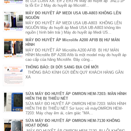
BỊ LỖI LOẠN XẠ: Err 2 Err3 HI Máy đo huyết áp 3NZ1-1P
bị lỗi Err 2 Máy đo huyết áp Microlif...
MÁY ĐO HUYẾT ÁP MEDI USA UB-A803 KHÔNG LÊN
NGUỒN
MÁY ĐO HUYẾT ÁP MEDI USA UB-A803 KHÔNG LÊN
NGUỒN Máy đo huyết áp Medi USA UB-A803 không lên
nguồn ( hình bên trái ) Máy đo huyết áp Medi US...
MÁY ĐO HUYẾT ÁP Microlife A200 AFIB BỊ HƯ MÀN
HÌNH
MÁY ĐO HUYẾT ÁP Microlife A200 AFIB BỊ HƯ MÀN
HÌNH Microlife BP A200 Afib là một model máy đo huyết áp
cao cấp của hãng Microlife. Đây cũng...
THÔNG BÁO: DI DỜI SANG ĐỊA CHỈ MỚI
THÔNG BÁO KÍNH GỬI ĐẾN QUÝ KHÁCH HÀNG GẦN
XA
SỬA MÁY ĐO HUYẾT ÁP OMRON HEM-7203: MÀN HÌNH
HIỂN THỊ BỊ THIẾU NÉT
SỬA MÁY ĐO HUYẾT ÁP OMRON HEM-7203: MÀN HÌNH
HIỂN THỊ BỊ THIẾU NÉT Sơ lược về máyOMRON HEM-
7203: Máy chạy êm ái, cảm giác "MA...
SỬA MÁY ĐO HUYẾT ÁP OMRON HEM-7130 KHÔNG
HOẠT ĐỘNG
MÁY ĐO HUYẾT ÁP OMRON HEM-7130 BỊ LỖI KHÔNG