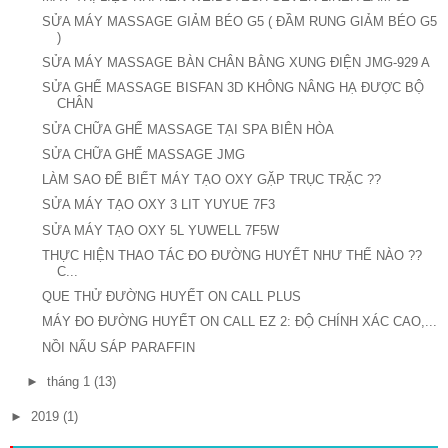
SỬA MÁY MASSAGE GIẢM BÉO G5 ( ĐẦM RUNG GIẢM BÉO G5
)
SỬA MÁY MASSAGE BÀN CHÂN BẰNG XUNG ĐIỆN JMG-929 A
SỬA GHẾ MASSAGE BISFAN 3D KHÔNG NÂNG HẠ ĐƯỢC BỘ
CHÂN
SỬA CHỮA GHẾ MASSAGE TẠI SPA BIÊN HÒA
SỬA CHỮA GHẾ MASSAGE JMG
LÀM SAO ĐỂ BIẾT MÁY TẠO OXY GẶP TRỤC TRẶC ??
SỬA MÁY TẠO OXY 3 LIT YUYUE 7F3
SỬA MÁY TẠO OXY 5L YUWELL 7F5W
THỰC HIỆN THAO TÁC ĐO ĐƯỜNG HUYẾT NHƯ THẾ NÀO ??
C...
QUE THỬ ĐƯỜNG HUYẾT ON CALL PLUS
MÁY ĐO ĐƯỜNG HUYẾT ON CALL EZ 2: ĐỘ CHÍNH XÁC CAO,...
NỒI NẤU SÁP PARAFFIN
►
tháng 1
(13)
►
2019
(1)