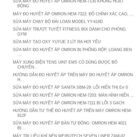
SỬA MÁY ĐO HUYẾT ÁP OMRON HEM-7130 KHÔNG HOẠT
ĐỘNG
MÁY ĐO HUYẾT ÁP OMRON HEM-7322: ĐÔ CHÍNH XÁC CAO, ...
SỬA MÁY CHẠY BỘ ĐÀI LOAN MODEL YY-618D
SỬA MÁY TRƯỢT TUYẾT FITNESS 95X DÀNH CHO PHÒNG
GYM
SỬA MÁY TẠO OXY YUYUE 3 LÍT RA HƠI YẾU
SỬA MÁY ĐO HUYẾT ÁP OMRON BỊ PHỒNG RỘP, LOANG ĐEN
...
MÁY XUNG ĐIỆN TENS UINT EMS CÓ DÙNG ĐƯỢC BÔ
CHUYỂN...
HƯỚNG DẪN ĐO HUYẾT ÁP TRÊN MÁY ĐO HUYẾT ÁP OMRON
H...
SỬA MÁY ĐO HUYẾT ÁP SANITA SBM-29: LỖI HIỂN THỊ Err 0
SỬA MÁY ĐO HUYẾT ÁP OMRON HEM-7203: MÀN HÌNH HIỂN ...
SỬA MÁY ĐO HUYẾT ÁP OMRON HEM-7111 BỊ LỖI 3 GẠCH
HƯỚNG DẪN TƯ THẾ ĐO HUYẾT ÁP TRÊN MÁY OMRON HEM-
812F
SỬA MÁY ĐO HUYẾT ÁP BÁN TỰ ĐỘNG: OMRON HEM 4021
BỊ...
MÁY TRỊ LIỆU KHÍ NÉN WEIBUTECH SEVEN LINER ZAM-02