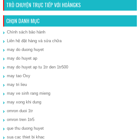
TRÒ CHUYỆN TRỰC TIẾP VỚI HOÀNGKS
CHỌN DANH MỤC
Chính sách bảo hành
Liên hệ đặt hàng và sửa chữa
may do duong huyet
may do huyet ap
may do huyet ap tu 1tr den 1tr500
may tao Oxy
may tri lieu
may ve sinh rang mieng
may xong khi dung
omron duoi 1tr
omron tren 1tr5
que thu duong huyet
sua cac thiet bi khac