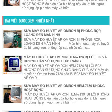
HOẠT ĐỘNG Biểu hiện của hư hỏng này đó là: khi người
sử dụng lắp pin vào máy và bấm ...
BÀI VIẾT ĐƯỢC XEM NHIỀU NHẤT
SỬA MÁY ĐO HUYẾT ÁP OMRON BỊ PHỒNG RỘP,
LOANG ĐEN MÀN HÌNH
SỬA MÁY ĐO HUYẾT ÁP OMRON BỊ PHỒNG RỘP,
LOANG ĐEN MÀN HÌNH Màn hình của máy đo huyết
áp bị loang đen, phồng rộp sau nhiều năm s...
MÁY ĐO HUYẾT ÁP OMRON HEM-7124 BỊ LỖI E02 VÀ
HƯỚNG DẪN SỬ DỤNG CHỨC NĂNG...
MÁY ĐO HUYẾT ÁP OMRON HEM-7124 BỊ LỖI E02
HƯỚNG DẪN SỬ DỤNG CHỨC NĂNG CỦA MÁY Máy đo
huyết áp Omron Hem-7124 báo lỗi E02 MÁY ĐO HUYẾT
ÁP OMR...
SỬA MÁY ĐO HUYẾT ÁP OMRON HEM-7130 KHÔNG
HOẠT ĐỘNG
MÁY ĐO HUYẾT ÁP OMRON HEM-7130 BỊ LỖI KHÔNG
HOẠT ĐỘNG Biểu hiện của hư hỏng này đó là: khi người
sử dụng lắp pin vào máy và bấm ...