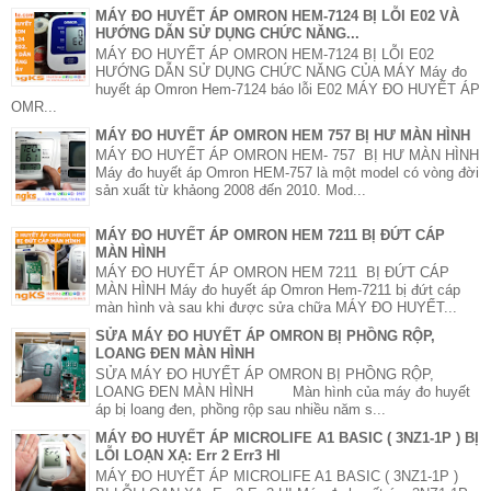
MÁY ĐO HUYẾT ÁP OMRON HEM-7124 BỊ LỖI E02 VÀ
HƯỚNG DẪN SỬ DỤNG CHỨC NĂNG...
MÁY ĐO HUYẾT ÁP OMRON HEM-7124 BỊ LỖI E02
HƯỚNG DẪN SỬ DỤNG CHỨC NĂNG CỦA MÁY Máy đo
huyết áp Omron Hem-7124 báo lỗi E02 MÁY ĐO HUYẾT ÁP
OMR...
MÁY ĐO HUYẾT ÁP OMRON HEM 757 BỊ HƯ MÀN HÌNH
MÁY ĐO HUYẾT ÁP OMRON HEM- 757 BỊ HƯ MÀN HÌNH
Máy đo huyết áp Omron HEM-757 là một model có vòng đời
sản xuất từ khảong 2008 đến 2010. Mod...
MÁY ĐO HUYẾT ÁP OMRON HEM 7211 BỊ ĐỨT CÁP
MÀN HÌNH
MÁY ĐO HUYẾT ÁP OMRON HEM 7211 BỊ ĐỨT CÁP
MÀN HÌNH Máy đo huyết áp Omron Hem-7211 bị đứt cáp
màn hình và sau khi được sửa chữa MÁY ĐO HUYẾT...
SỬA MÁY ĐO HUYẾT ÁP OMRON BỊ PHỒNG RỘP,
LOANG ĐEN MÀN HÌNH
SỬA MÁY ĐO HUYẾT ÁP OMRON BỊ PHỒNG RỘP,
LOANG ĐEN MÀN HÌNH Màn hình của máy đo huyết
áp bị loang đen, phồng rộp sau nhiều năm s...
MÁY ĐO HUYẾT ÁP MICROLIFE A1 BASIC ( 3NZ1-1P ) BỊ
LỖI LOẠN XẠ: Err 2 Err3 HI
MÁY ĐO HUYẾT ÁP MICROLIFE A1 BASIC ( 3NZ1-1P )