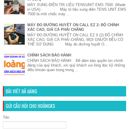
MÁY XUNG ĐIỆN TRỊ LIỆU TENSUNIT EMS 7500 (Made
in USA) Máy trị liệu xung điện TENS UNIT EMS
7500 là môt chiếc máy ...
MÁY ĐO ĐƯỜNG HUYẾT ON CALL EZ 2: ĐỘ CHÍNH
XÁC CAO, GIÁ CẢ PHẢI CHĂNG
MÁY ĐO ĐƯỜNG HUYẾT ON CALL EZ II (2) ĐỘ CHÍNH
XÁC CAO, GIÁ CẢ PHẢI CHĂNG, MỌI GNƯỜI ĐỀU CÓ
THỂ SỬ DỤNG Máy đo đường huyết O...
CHÍNH SÁCH BẢO HÀNH
CHÍNH SÁCH BẢO HÀNH Để đảm bảo quyền lợi chính
đáng của quý khách, xin quý khách vui lòng đọc kỹ những
điều khoản quan trọng trong ...
BÀI VIẾT ĐÃ ĐĂNG
GỬI CÂU HỎI CHO HOÀNGKS
Tên