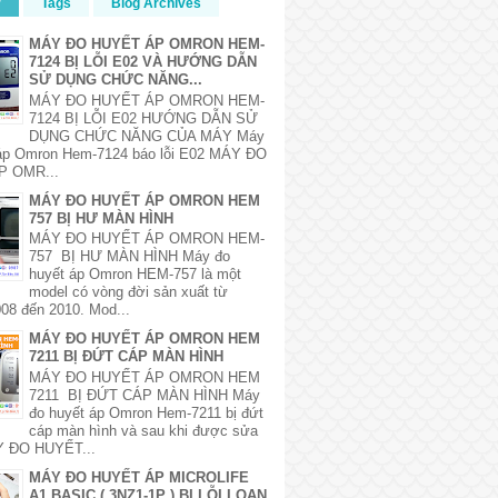
r
Tags
Blog Archives
MÁY ĐO HUYẾT ÁP OMRON HEM-
7124 BỊ LỖI E02 VÀ HƯỚNG DẪN
SỬ DỤNG CHỨC NĂNG...
MÁY ĐO HUYẾT ÁP OMRON HEM-
7124 BỊ LỖI E02 HƯỚNG DẪN SỬ
DỤNG CHỨC NĂNG CỦA MÁY Máy
 áp Omron Hem-7124 báo lỗi E02 MÁY ĐO
P OMR...
MÁY ĐO HUYẾT ÁP OMRON HEM
757 BỊ HƯ MÀN HÌNH
MÁY ĐO HUYẾT ÁP OMRON HEM-
757 BỊ HƯ MÀN HÌNH Máy đo
huyết áp Omron HEM-757 là một
model có vòng đời sản xuất từ
08 đến 2010. Mod...
MÁY ĐO HUYẾT ÁP OMRON HEM
7211 BỊ ĐỨT CÁP MÀN HÌNH
MÁY ĐO HUYẾT ÁP OMRON HEM
7211 BỊ ĐỨT CÁP MÀN HÌNH Máy
đo huyết áp Omron Hem-7211 bị đứt
cáp màn hình và sau khi được sửa
 ĐO HUYẾT...
MÁY ĐO HUYẾT ÁP MICROLIFE
A1 BASIC ( 3NZ1-1P ) BỊ LỖI LOẠN