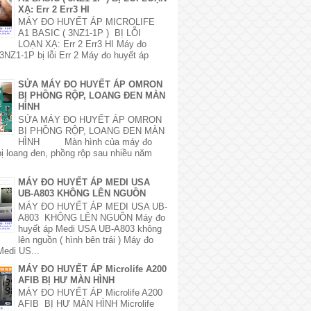
XẠ: Err 2 Err3 HI
MÁY ĐO HUYẾT ÁP MICROLIFE
A1 BASIC ( 3NZ1-1P ) BỊ LỖI
LOẠN XẠ: Err 2 Err3 HI Máy đo
3NZ1-1P bị lỗi Err 2 Máy đo huyết áp
SỬA MÁY ĐO HUYẾT ÁP OMRON
BỊ PHỒNG RỘP, LOANG ĐEN MÀN
HÌNH
SỬA MÁY ĐO HUYẾT ÁP OMRON
BỊ PHỒNG RỘP, LOANG ĐEN MÀN
HÌNH Màn hình của máy đo
bị loang đen, phồng rộp sau nhiều năm
MÁY ĐO HUYẾT ÁP MEDI USA
UB-A803 KHÔNG LÊN NGUỒN
MÁY ĐO HUYẾT ÁP MEDI USA UB-
A803 KHÔNG LÊN NGUỒN Máy đo
huyết áp Medi USA UB-A803 không
lên nguồn ( hình bên trái ) Máy đo
Medi US...
MÁY ĐO HUYẾT ÁP Microlife A200
AFIB BỊ HƯ MÀN HÌNH
MÁY ĐO HUYẾT ÁP Microlife A200
AFIB BỊ HƯ MÀN HÌNH Microlife