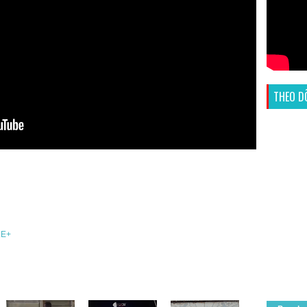
THEO D
E+