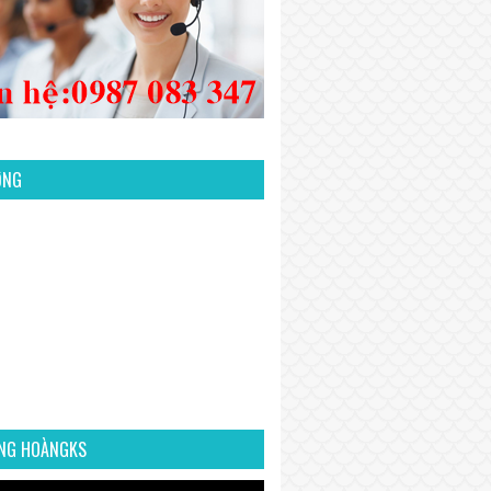
ỜNG
NG HOÀNGKS