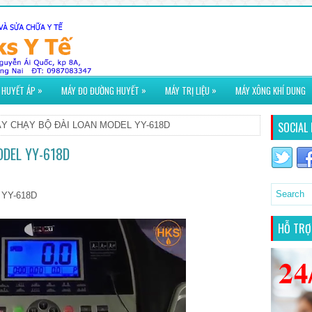
»
»
»
 HUYẾT ÁP
MÁY ĐO ĐƯỜNG HUYẾT
MÁY TRỊ LIỆU
MÁY XÔNG KHÍ DUNG
SOCIAL 
Y CHẠY BỘ ĐÀI LOAN MODEL YY-618D
ODEL YY-618D
YY-618D
HỖ TRỢ