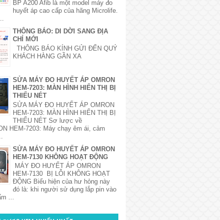
BP A200 Afib là một model máy đo
huyết áp cao cấp của hãng Microlife.
..
THÔNG BÁO: DI DỜI SANG ĐỊA
CHỈ MỚI
THÔNG BÁO KÍNH GỬI ĐẾN QUÝ
KHÁCH HÀNG GẦN XA
SỬA MÁY ĐO HUYẾT ÁP OMRON
HEM-7203: MÀN HÌNH HIỂN THỊ BỊ
THIẾU NÉT
SỬA MÁY ĐO HUYẾT ÁP OMRON
HEM-7203: MÀN HÌNH HIỂN THỊ BỊ
THIẾU NÉT Sơ lược về
 HEM-7203: Máy chạy êm ái, cảm
..
SỬA MÁY ĐO HUYẾT ÁP OMRON
HEM-7130 KHÔNG HOẠT ĐỘNG
MÁY ĐO HUYẾT ÁP OMRON
HEM-7130 BỊ LỖI KHÔNG HOẠT
ĐỘNG Biểu hiện của hư hỏng này
đó là: khi người sử dụng lắp pin vào
m ...