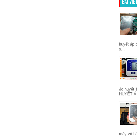
BÀI VI
huyết áp 
s...
đo huyết
HUYẾT Á
máy và bấ