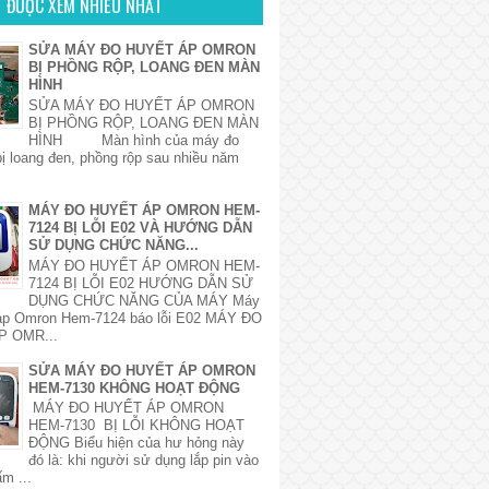
ẾT ĐƯỢC XEM NHIỀU NHẤT
SỬA MÁY ĐO HUYẾT ÁP OMRON
BỊ PHỒNG RỘP, LOANG ĐEN MÀN
HÌNH
SỬA MÁY ĐO HUYẾT ÁP OMRON
BỊ PHỒNG RỘP, LOANG ĐEN MÀN
HÌNH Màn hình của máy đo
bị loang đen, phồng rộp sau nhiều năm
MÁY ĐO HUYẾT ÁP OMRON HEM-
7124 BỊ LỖI E02 VÀ HƯỚNG DẪN
SỬ DỤNG CHỨC NĂNG...
MÁY ĐO HUYẾT ÁP OMRON HEM-
7124 BỊ LỖI E02 HƯỚNG DẪN SỬ
DỤNG CHỨC NĂNG CỦA MÁY Máy
 áp Omron Hem-7124 báo lỗi E02 MÁY ĐO
P OMR...
SỬA MÁY ĐO HUYẾT ÁP OMRON
HEM-7130 KHÔNG HOẠT ĐỘNG
MÁY ĐO HUYẾT ÁP OMRON
HEM-7130 BỊ LỖI KHÔNG HOẠT
ĐỘNG Biểu hiện của hư hỏng này
đó là: khi người sử dụng lắp pin vào
m ...