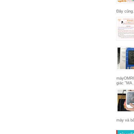
Đây cũng.
máyOMRON
giác "MA.
máy và bấ