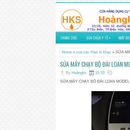
»
TRANG CHỦ
SỬA CHỮA Y TẾ
MÁY ĐO
Home
»
sua cac thiet bi khac
» SỬA MÁ
SỬA MÁY CHẠY BỘ ĐÀI LOAN M
By
Hoàngks
15:33
SỬA MÁY CHẠY BỘ ĐÀI LOAN MODEL 