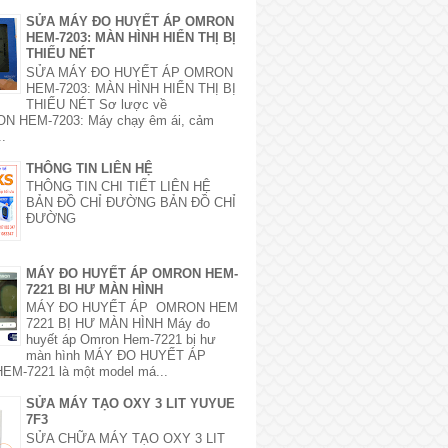
SỬA MÁY ĐO HUYẾT ÁP OMRON
HEM-7203: MÀN HÌNH HIỂN THỊ BỊ
THIẾU NÉT
SỬA MÁY ĐO HUYẾT ÁP OMRON
HEM-7203: MÀN HÌNH HIỂN THỊ BỊ
THIẾU NÉT Sơ lược về
 HEM-7203: Máy chạy êm ái, cảm
..
THÔNG TIN LIÊN HỆ
THÔNG TIN CHI TIẾT LIÊN HỆ
BẢN ĐỒ CHỈ ĐƯỜNG BẢN ĐỒ CHỈ
ĐƯỜNG
MÁY ĐO HUYẾT ÁP OMRON HEM-
7221 BI HƯ MÀN HÌNH
MÁY ĐO HUYẾT ÁP OMRON HEM
7221 BỊ HƯ MÀN HÌNH Máy đo
huyết áp Omron Hem-7221 bị hư
màn hình MÁY ĐO HUYẾT ÁP
M-7221 là một model má...
SỬA MÁY TẠO OXY 3 LIT YUYUE
7F3
SỬA CHỮA MÁY TẠO OXY 3 LIT