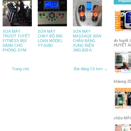
Popula
SỬA MÁY
SỬA MÁY
SỬA MÁY
TRƯỢT TUYẾT
CHẠY BỘ ĐÀI
MASSAGE BÀN
đo huyết
FITNESS 95X
LOAN MODEL
CHÂN BẰNG
HUYẾT Á
DÀNH CHO
YY-618D
XUNG ĐIỆN
PHÒNG GYM
JMG-929 A
Trang chủ
Bài đăng Cũ hơn →
khảong 20
chữa MÁY