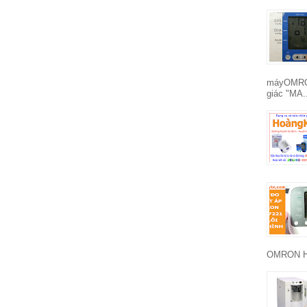
máyOMRON
giác "MA.
OMRON HE