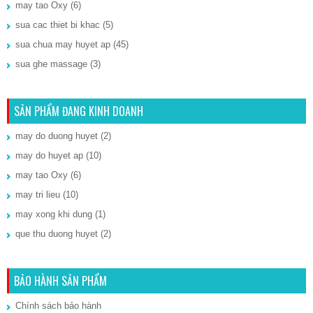
may tao Oxy
(6)
sua cac thiet bi khac
(5)
sua chua may huyet ap
(45)
sua ghe massage
(3)
SẢN PHẨM ĐANG KINH DOANH
may do duong huyet
(2)
may do huyet ap
(10)
may tao Oxy
(6)
may tri lieu
(10)
may xong khi dung
(1)
que thu duong huyet
(2)
BẢO HÀNH SẢN PHẨM
Chính sách bảo hành