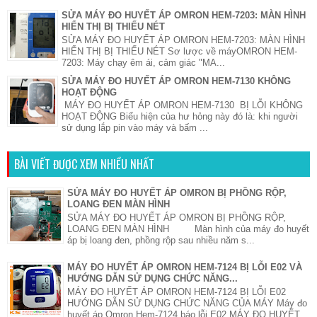
SỬA MÁY ĐO HUYẾT ÁP OMRON HEM-7203: MÀN HÌNH
HIỂN THỊ BỊ THIẾU NÉT
SỬA MÁY ĐO HUYẾT ÁP OMRON HEM-7203: MÀN HÌNH
HIỂN THỊ BỊ THIẾU NÉT Sơ lược về máyOMRON HEM-
7203: Máy chạy êm ái, cảm giác "MA...
SỬA MÁY ĐO HUYẾT ÁP OMRON HEM-7130 KHÔNG
HOẠT ĐỘNG
MÁY ĐO HUYẾT ÁP OMRON HEM-7130 BỊ LỖI KHÔNG
HOẠT ĐỘNG Biểu hiện của hư hỏng này đó là: khi người
sử dụng lắp pin vào máy và bấm ...
BÀI VIẾT ĐƯỢC XEM NHIỀU NHẤT
SỬA MÁY ĐO HUYẾT ÁP OMRON BỊ PHỒNG RỘP,
LOANG ĐEN MÀN HÌNH
SỬA MÁY ĐO HUYẾT ÁP OMRON BỊ PHỒNG RỘP,
LOANG ĐEN MÀN HÌNH Màn hình của máy đo huyết
áp bị loang đen, phồng rộp sau nhiều năm s...
MÁY ĐO HUYẾT ÁP OMRON HEM-7124 BỊ LỖI E02 VÀ
HƯỚNG DẪN SỬ DỤNG CHỨC NĂNG...
MÁY ĐO HUYẾT ÁP OMRON HEM-7124 BỊ LỖI E02
HƯỚNG DẪN SỬ DỤNG CHỨC NĂNG CỦA MÁY Máy đo
huyết áp Omron Hem-7124 báo lỗi E02 MÁY ĐO HUYẾT