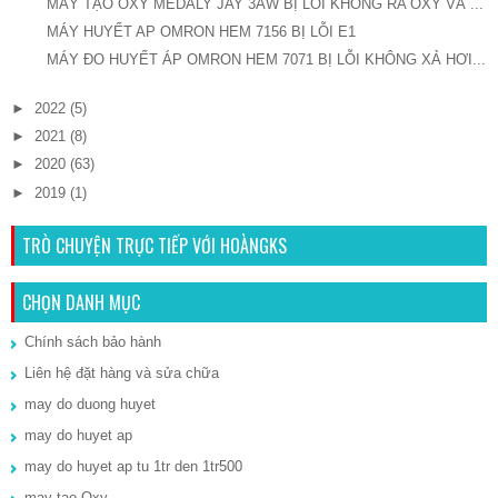
MÁY TẠO OXY MEDALY JAY 3AW BỊ LÔI KHÔNG RA OXY VÀ ...
MÁY HUYẾT AP OMRON HEM 7156 BỊ LỖI E1
MÁY ĐO HUYẾT ÁP OMRON HEM 7071 BỊ LỖI KHÔNG XẢ HƠI...
►
2022
(5)
►
2021
(8)
►
2020
(63)
►
2019
(1)
TRÒ CHUYỆN TRỰC TIẾP VỚI HOÀNGKS
CHỌN DANH MỤC
Chính sách bảo hành
Liên hệ đặt hàng và sửa chữa
may do duong huyet
may do huyet ap
may do huyet ap tu 1tr den 1tr500
may tao Oxy