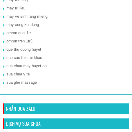
may tri lieu
may ve sinh rang mieng
may xong khi dung
omron duoi 1tr
omron tren 1tr5
que thu duong huyet
sua cac thiet bi khac
sua chua may huyet ap
sua chua y te
sua ghe massage
NHẮN QUA ZALO
DỊCH VỤ SỬA CHỮA