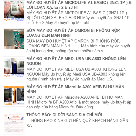
MÁY ĐO HUYẾT ÁP MICROLIFE A1 BASIC ( 3NZ1-1P ) BỊ
LỖI LOẠN XẠ: Err 2 Err3 HI
MÁY ĐO HUYẾT ÁP MICROLIFE A1 BASIC ( 3NZ1-1P )
BỊ LỖI LOẠN XẠ: Err 2 Err3 HI Máy đo huyết áp 3NZ1-1P
bị lỗi Err 2 Máy đo huyết áp Microlif...
SỬA MÁY ĐO HUYẾT ÁP OMRON BỊ PHỒNG RỘP,
LOANG ĐEN MÀN HÌNH
SỬA MÁY ĐO HUYẾT ÁP OMRON BỊ PHỒNG RỘP,
LOANG ĐEN MÀN HÌNH Màn hình của máy đo huyết
áp bị loang đen, phồng rộp sau nhiều năm s...
MÁY ĐO HUYẾT ÁP MEDI USA UB-A803 KHÔNG LÊN
NGUỒN
MÁY ĐO HUYẾT ÁP MEDI USA UB-A803 KHÔNG LÊN
NGUỒN Máy đo huyết áp Medi USA UB-A803 không lên
nguồn ( hình bên trái ) Máy đo huyết áp Medi US...
MÁY ĐO HUYẾT ÁP Microlife A200 AFIB BỊ HƯ MÀN
HÌNH
MÁY ĐO HUYẾT ÁP Microlife A200 AFIB BỊ HƯ MÀN
HÌNH Microlife BP A200 Afib là một model máy đo huyết áp
cao cấp của hãng Microlife. Đây cũng...
THÔNG BÁO: DI DỜI SANG ĐỊA CHỈ MỚI
THÔNG BÁO KÍNH GỬI ĐẾN QUÝ KHÁCH HÀNG GẦN
XA