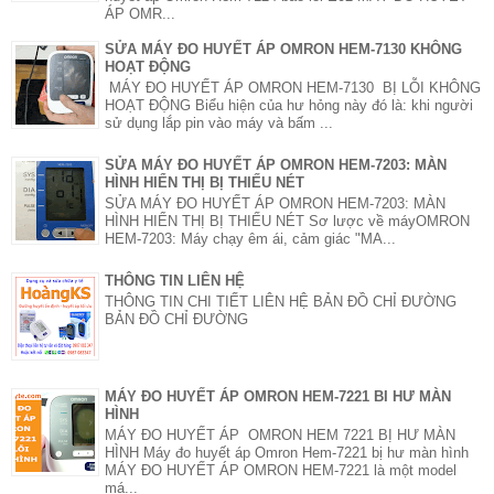
ÁP OMR...
SỬA MÁY ĐO HUYẾT ÁP OMRON HEM-7130 KHÔNG
HOẠT ĐỘNG
MÁY ĐO HUYẾT ÁP OMRON HEM-7130 BỊ LỖI KHÔNG
HOẠT ĐỘNG Biểu hiện của hư hỏng này đó là: khi người
sử dụng lắp pin vào máy và bấm ...
SỬA MÁY ĐO HUYẾT ÁP OMRON HEM-7203: MÀN
HÌNH HIỂN THỊ BỊ THIẾU NÉT
SỬA MÁY ĐO HUYẾT ÁP OMRON HEM-7203: MÀN
HÌNH HIỂN THỊ BỊ THIẾU NÉT Sơ lược về máyOMRON
HEM-7203: Máy chạy êm ái, cảm giác "MA...
THÔNG TIN LIÊN HỆ
THÔNG TIN CHI TIẾT LIÊN HỆ BẢN ĐỒ CHỈ ĐƯỜNG
BẢN ĐỒ CHỈ ĐƯỜNG
MÁY ĐO HUYẾT ÁP OMRON HEM-7221 BI HƯ MÀN
HÌNH
MÁY ĐO HUYẾT ÁP OMRON HEM 7221 BỊ HƯ MÀN
HÌNH Máy đo huyết áp Omron Hem-7221 bị hư màn hình
MÁY ĐO HUYẾT ÁP OMRON HEM-7221 là một model
má...