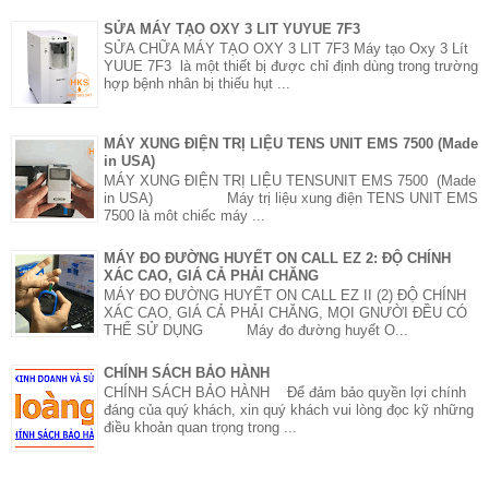
SỬA MÁY TẠO OXY 3 LIT YUYUE 7F3
SỬA CHỮA MÁY TẠO OXY 3 LIT 7F3 Máy tạo Oxy 3 Lít
YUUE 7F3 là một thiết bị được chỉ định dùng trong trường
hợp bệnh nhân bị thiếu hụt ...
MÁY XUNG ĐIỆN TRỊ LIỆU TENS UNIT EMS 7500 (Made
in USA)
MÁY XUNG ĐIỆN TRỊ LIỆU TENSUNIT EMS 7500 (Made
in USA) Máy trị liệu xung điện TENS UNIT EMS
7500 là môt chiếc máy ...
MÁY ĐO ĐƯỜNG HUYẾT ON CALL EZ 2: ĐỘ CHÍNH
XÁC CAO, GIÁ CẢ PHẢI CHĂNG
MÁY ĐO ĐƯỜNG HUYẾT ON CALL EZ II (2) ĐỘ CHÍNH
XÁC CAO, GIÁ CẢ PHẢI CHĂNG, MỌI GNƯỜI ĐỀU CÓ
THỂ SỬ DỤNG Máy đo đường huyết O...
CHÍNH SÁCH BẢO HÀNH
CHÍNH SÁCH BẢO HÀNH Để đảm bảo quyền lợi chính
đáng của quý khách, xin quý khách vui lòng đọc kỹ những
điều khoản quan trọng trong ...