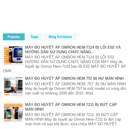
Popular
Tags
Blog Archives
MÁY ĐO HUYẾT ÁP OMRON HEM-7124 BỊ LỖI E02 VÀ
HƯỚNG DẪN SỬ DỤNG CHỨC NĂNG...
MÁY ĐO HUYẾT ÁP OMRON HEM-7124 BỊ LỖI E02
HƯỚNG DẪN SỬ DỤNG CHỨC NĂNG CỦA MÁY Máy đo
huyết áp Omron Hem-7124 báo lỗi E02 MÁY ĐO HUYẾT ÁP
OMR...
MÁY ĐO HUYẾT ÁP OMRON HEM 757 BỊ HƯ MÀN HÌNH
MÁY ĐO HUYẾT ÁP OMRON HEM- 757 BỊ HƯ MÀN HÌNH
Máy đo huyết áp Omron HEM-757 là một model có vòng đời
sản xuất từ khảong 2008 đến 2010. Mod...
MÁY ĐO HUYẾT ÁP OMRON HEM 7211 BỊ ĐỨT CÁP
MÀN HÌNH
MÁY ĐO HUYẾT ÁP OMRON HEM 7211 BỊ ĐỨT CÁP
MÀN HÌNH Máy đo huyết áp Omron Hem-7211 bị đứt cáp
màn hình và sau khi được sửa chữa MÁY ĐO HUYẾT...