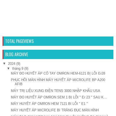
TOTAL PAGEVIEWS
BLOG ARCHIVE
▼
2024
(9)
▼
tháng 9
(9)
MÁY ĐO HUYẾT ÁP CỔ TAY OMRON HEM-6121 BỊ LỖI Er28
PHỤC HỒI MÀN HÌNH MÁY HUYẾT ÁP MICROLIFE BP A200
AFIB
MÁY TRỊ LIỆU XUNG ĐIỆN TENS 3000 NHẬP KHẨU USA
MÁY ĐO HUYẾT ÁP OMRON SEM 1 BỊ LỖI " Er 23 " SAU K...
MÁY HUYẾT ÁP OMRON HEM 7121 BI LỖI " E1 "
MÁY HUYẾT ÁP MICROLIFE BI TRẮNG ĐỤC MÀN HÌNH