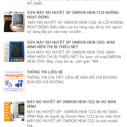
ÁP OMR...
SỬA MÁY ĐO HUYẾT ÁP OMRON HEM-7130 KHÔNG
HOẠT ĐỘNG
MÁY ĐO HUYẾT ÁP OMRON HEM-7130 BỊ LỖI KHÔNG
HOẠT ĐỘNG Biểu hiện của hư hỏng này đó là: khi người
sử dụng lắp pin vào máy và bấm ...
SỬA MÁY ĐO HUYẾT ÁP OMRON HEM-7203: MÀN
HÌNH HIỂN THỊ BỊ THIẾU NÉT
SỬA MÁY ĐO HUYẾT ÁP OMRON HEM-7203: MÀN
HÌNH HIỂN THỊ BỊ THIẾU NÉT Sơ lược về máyOMRON
HEM-7203: Máy chạy êm ái, cảm giác "MA...
THÔNG TIN LIÊN HỆ
THÔNG TIN CHI TIẾT LIÊN HỆ BẢN ĐỒ CHỈ ĐƯỜNG
BẢN ĐỒ CHỈ ĐƯỜNG
MÁY ĐO HUYẾT ÁP OMRON HEM-7221 BI HƯ MÀN
HÌNH
MÁY ĐO HUYẾT ÁP OMRON HEM 7221 BỊ HƯ MÀN
HÌNH Máy đo huyết áp Omron Hem-7221 bị hư màn hình
MÁY ĐO HUYẾT ÁP OMRON HEM-7221 là một model
má...