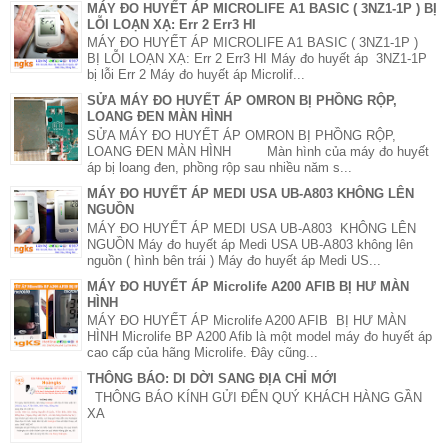
MÁY ĐO HUYẾT ÁP MICROLIFE A1 BASIC ( 3NZ1-1P ) BỊ
LỖI LOẠN XẠ: Err 2 Err3 HI
MÁY ĐO HUYẾT ÁP MICROLIFE A1 BASIC ( 3NZ1-1P )
BỊ LỖI LOẠN XẠ: Err 2 Err3 HI Máy đo huyết áp 3NZ1-1P
bị lỗi Err 2 Máy đo huyết áp Microlif...
SỬA MÁY ĐO HUYẾT ÁP OMRON BỊ PHỒNG RỘP,
LOANG ĐEN MÀN HÌNH
SỬA MÁY ĐO HUYẾT ÁP OMRON BỊ PHỒNG RỘP,
LOANG ĐEN MÀN HÌNH Màn hình của máy đo huyết
áp bị loang đen, phồng rộp sau nhiều năm s...
MÁY ĐO HUYẾT ÁP MEDI USA UB-A803 KHÔNG LÊN
NGUỒN
MÁY ĐO HUYẾT ÁP MEDI USA UB-A803 KHÔNG LÊN
NGUỒN Máy đo huyết áp Medi USA UB-A803 không lên
nguồn ( hình bên trái ) Máy đo huyết áp Medi US...
MÁY ĐO HUYẾT ÁP Microlife A200 AFIB BỊ HƯ MÀN
HÌNH
MÁY ĐO HUYẾT ÁP Microlife A200 AFIB BỊ HƯ MÀN
HÌNH Microlife BP A200 Afib là một model máy đo huyết áp
cao cấp của hãng Microlife. Đây cũng...
THÔNG BÁO: DI DỜI SANG ĐỊA CHỈ MỚI
THÔNG BÁO KÍNH GỬI ĐẾN QUÝ KHÁCH HÀNG GẦN
XA