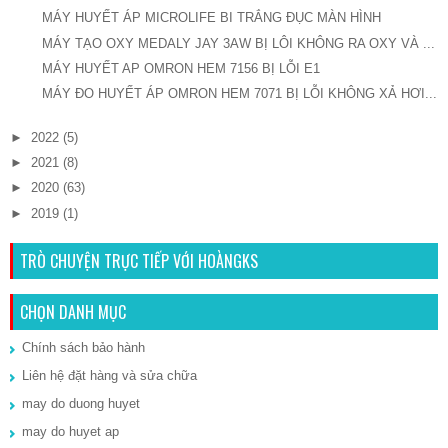
MÁY HUYẾT ÁP MICROLIFE BI TRẮNG ĐỤC MÀN HÌNH
MÁY TẠO OXY MEDALY JAY 3AW BỊ LÔI KHÔNG RA OXY VÀ ...
MÁY HUYẾT AP OMRON HEM 7156 BỊ LỖI E1
MÁY ĐO HUYẾT ÁP OMRON HEM 7071 BỊ LỖI KHÔNG XẢ HƠI...
►
2022
(5)
►
2021
(8)
►
2020
(63)
►
2019
(1)
TRÒ CHUYỆN TRỰC TIẾP VỚI HOÀNGKS
CHỌN DANH MỤC
Chính sách bảo hành
Liên hệ đặt hàng và sửa chữa
may do duong huyet
may do huyet ap