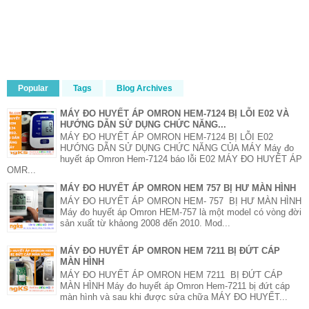
Popular
Tags
Blog Archives
MÁY ĐO HUYẾT ÁP OMRON HEM-7124 BỊ LỖI E02 VÀ
HƯỚNG DẪN SỬ DỤNG CHỨC NĂNG...
MÁY ĐO HUYẾT ÁP OMRON HEM-7124 BỊ LỖI E02
HƯỚNG DẪN SỬ DỤNG CHỨC NĂNG CỦA MÁY Máy đo
huyết áp Omron Hem-7124 báo lỗi E02 MÁY ĐO HUYẾT ÁP
OMR...
MÁY ĐO HUYẾT ÁP OMRON HEM 757 BỊ HƯ MÀN HÌNH
MÁY ĐO HUYẾT ÁP OMRON HEM- 757 BỊ HƯ MÀN HÌNH
Máy đo huyết áp Omron HEM-757 là một model có vòng đời
sản xuất từ khảong 2008 đến 2010. Mod...
MÁY ĐO HUYẾT ÁP OMRON HEM 7211 BỊ ĐỨT CÁP
MÀN HÌNH
MÁY ĐO HUYẾT ÁP OMRON HEM 7211 BỊ ĐỨT CÁP
MÀN HÌNH Máy đo huyết áp Omron Hem-7211 bị đứt cáp
màn hình và sau khi được sửa chữa MÁY ĐO HUYẾT...