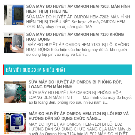
SỬA MÁY ĐO HUYẾT ÁP OMRON HEM-7203: MÀN HÌNH
HIỂN THỊ BỊ THIẾU NÉT
SỬA MÁY ĐO HUYẾT ÁP OMRON HEM-7203: MÀN HÌNH
HIỂN THỊ BỊ THIẾU NÉT Sơ lược về máyOMRON HEM-
7203: Máy chạy êm ái, cảm giác "MA...
SỬA MÁY ĐO HUYẾT ÁP OMRON HEM-7130 KHÔNG
HOẠT ĐỘNG
MÁY ĐO HUYẾT ÁP OMRON HEM-7130 BỊ LỖI KHÔNG
HOẠT ĐỘNG Biểu hiện của hư hỏng này đó là: khi người
sử dụng lắp pin vào máy và bấm ...
BÀI VIẾT ĐƯỢC XEM NHIỀU NHẤT
SỬA MÁY ĐO HUYẾT ÁP OMRON BỊ PHỒNG RỘP,
LOANG ĐEN MÀN HÌNH
SỬA MÁY ĐO HUYẾT ÁP OMRON BỊ PHỒNG RỘP,
LOANG ĐEN MÀN HÌNH Màn hình của máy đo huyết
áp bị loang đen, phồng rộp sau nhiều năm s...
MÁY ĐO HUYẾT ÁP OMRON HEM-7124 BỊ LỖI E02 VÀ
HƯỚNG DẪN SỬ DỤNG CHỨC NĂNG...
MÁY ĐO HUYẾT ÁP OMRON HEM-7124 BỊ LỖI E02
HƯỚNG DẪN SỬ DỤNG CHỨC NĂNG CỦA MÁY Máy đo
huyết áp Omron Hem-7124 báo lỗi E02 MÁY ĐO HUYẾT