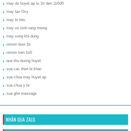
may do huyet ap tu 1tr den 1tr500
may tao Oxy
may tri lieu
may ve sinh rang mieng
may xong khi dung
omron duoi 1tr
omron tren 1tr5
que thu duong huyet
sua cac thiet bi khac
sua chua may huyet ap
sua chua y te
sua ghe massage
NHẮN QUA ZALO