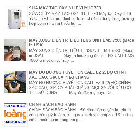
SỬA MÁY TẠO OXY 3 LIT YUYUE 7F3
SỬA CHỮA MÁY TẠO OXY 3 LIT 7F3 Máy tạo Oxy 3 Lít
YUUE 7F3 là một thiết bị được chỉ định dùng trong trường
hợp bệnh nhân bị thiếu hụt ...
MÁY XUNG ĐIỆN TRỊ LIỆU TENS UNIT EMS 7500 (Made
in USA)
MÁY XUNG ĐIỆN TRỊ LIỆU TENSUNIT EMS 7500 (Made
in USA) Máy trị liệu xung điện TENS UNIT EMS
7500 là môt chiếc máy ...
MÁY ĐO ĐƯỜNG HUYẾT ON CALL EZ 2: ĐỘ CHÍNH
XÁC CAO, GIÁ CẢ PHẢI CHĂNG
MÁY ĐO ĐƯỜNG HUYẾT ON CALL EZ II (2) ĐỘ CHÍNH
XÁC CAO, GIÁ CẢ PHẢI CHĂNG, MỌI GNƯỜI ĐỀU CÓ
THỂ SỬ DỤNG Máy đo đường huyết O...
CHÍNH SÁCH BẢO HÀNH
CHÍNH SÁCH BẢO HÀNH Để đảm bảo quyền lợi chính
đáng của quý khách, xin quý khách vui lòng đọc kỹ những
điều khoản quan trọng trong ...