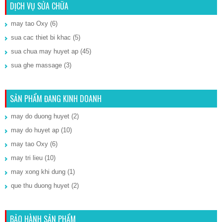
DỊCH VỤ SỬA CHỮA
may tao Oxy
(6)
sua cac thiet bi khac
(5)
sua chua may huyet ap
(45)
sua ghe massage
(3)
SẢN PHẨM ĐANG KINH DOANH
may do duong huyet
(2)
may do huyet ap
(10)
may tao Oxy
(6)
may tri lieu
(10)
may xong khi dung
(1)
que thu duong huyet
(2)
BẢO HÀNH SẢN PHẨM