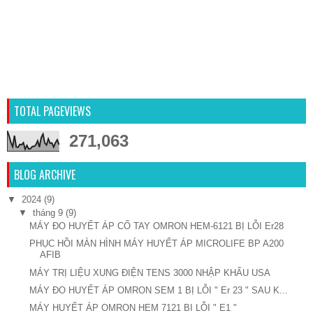
TOTAL PAGEVIEWS
271,063
BLOG ARCHIVE
▼
2024
(9)
▼
tháng 9
(9)
MÁY ĐO HUYẾT ÁP CỔ TAY OMRON HEM-6121 BỊ LỖI Er28
PHỤC HỒI MÀN HÌNH MÁY HUYẾT ÁP MICROLIFE BP A200
AFIB
MÁY TRỊ LIỆU XUNG ĐIỆN TENS 3000 NHẬP KHẨU USA
MÁY ĐO HUYẾT ÁP OMRON SEM 1 BỊ LỖI " Er 23 " SAU K...
MÁY HUYẾT ÁP OMRON HEM 7121 BI LỖI " E1 "